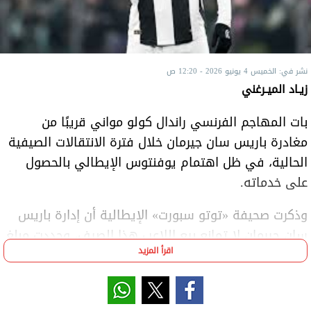
نشر في: الخميس 4 يونيو 2026 - 12:20 ص
زيـاد الميـرغني
بات المهاجم الفرنسي راندال كولو مواني قريبًا من
مغادرة باريس سان جيرمان خلال فترة الانتقالات الصيفية
الحالية، في ظل اهتمام يوفنتوس الإيطالي بالحصول
على خدماته.
وذكرت صحيفة «توتو سبورت» الإيطالية أن إدارة باريس
سان جيرمان لا تمانع بيع اللاعب هذا الصيف، وحددت مبلغ
اقرأ المزيد
40 مليون يورو للموافقة على إتمام الصفقة.
وأضافت الصحيفة أن يوفنتوس يواصل مفاوضاته مع
النادي الفرنسي، على أمل تخفيض قيمة الصفقة إلى نحو