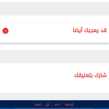
30 مليون يورو، بما يتناسب مع خططه المالية خلال سوق
الانتقالات.
وكان كولو مواني قد خاض الموسم الماضي على سبيل
قد يعجبك أيضا
الإعارة خارج صفوف باريس سان جيرمان، قبل عودته
مجددًا إلى النادي الفرنسي مع نهاية الموسم.
ويبحث يوفنتوس عن تدعيم خطه الهجومي بعناصر جديدة
استعدادًا للموسم المقبل، ويضع المهاجم الفرنسي ضمن
أبرز أهدافه خلال الميركاتو الصيفي.
شارك بتعليقك
ويمتد عقد راندال كولو مواني مع باريس سان جيرمان
حتى صيف عام 2028، ما يمنح النادي الفرنسي أفضلية
في إدارة ملف مستقبله خلال الفترة الحالية.
رئيسية
مصر
رأي
المزيد