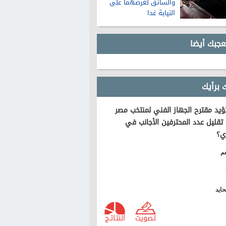
والسائق لعرضهما على
النيابة غدا
عجبك أيضا
 برأيك
يد مقترح الجهاز الفني لمنتخب مصر
تقليل عدد المحترفين الأجانب في
ي؟
م
ايد
تصويت
النتـائـج