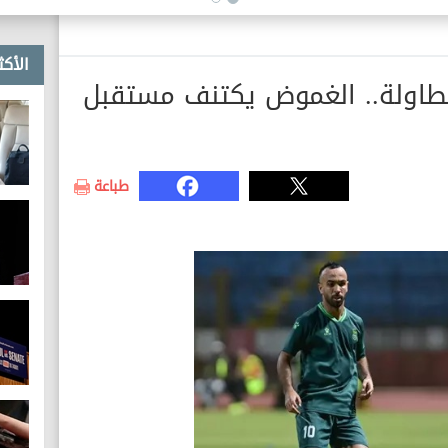
الأكث
طاولة.. الغموض يكتنف مستقبل
طباعة