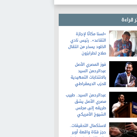
ر قراءة
«لسنا مكانًا لإجازة
التقاعد».. رئيس نادي
الخلود يسخر من انتقال
صلاح لطرابزون
فوز المصري الأصل
عبدالرحمن السيد
بالانتخابات التمهيدية
للحزب الديمقراطي
لمجلس الشيوخ في
عبدالرحمن السيد.. طبيب
ميشيجان
مصري الأصل يشق
طريقه إلى مجلس
الشيوخ الأمريكي
لاستكمال التحقيقات..
حجز فتاة واقعة أوبر