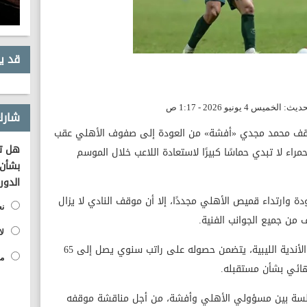
قد ي
شارك
قف محمد مجدي «أفشة» من العودة إلى صفوف الأهلي عقب
هل تؤ
لحمراء لا تبدي حماسًا كبيرًا لاستعادة اللاعب خلال الموسم
بشأن 
الدور
وارتداء قميص الأهلي مجددًا، إلا أن موقف النادي لا يزال
نع
من جميع الجوانب الفنية.
لا
وأضاف أن اللاعب تلقى عرضًا مغريًا من أحد الأندية الليبية، يتضمن حصوله على راتب سنوي يصل إلى 65
مح
نهائي بشأن مستقبله.
جلسة بين مسؤولي الأهلي وأفشة، من أجل مناقشة موقفه