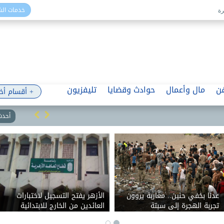
خدمات ال
ن
مال وأعمال
حوادث وقضايا
تليفزيون
+ أقسام أخ
أحدث 
عدنا بخفي حنين.. مغاربة يروون
الأزهر يفتح التسجيل لاختبارات
تجربة الهجرة إلى سبتة
العائدين من الخارج للابتدائية
والإعدادية.. الامتحانات 5 سبتمبر