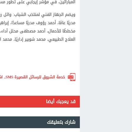
المباراتين، في مؤشر إيجابي على تطور مس
ويضم الجهاز الفني لمنتخب الشباب: وائل ريا
مدربًا عامًا، أحمد رؤوف مدربًا مساعدًا، إبر
مخططًا للأحمال، أحمد مصطفى محلل أداء، ال
العلاج الطبيعي، محمد شوبير إداريًا، محمد
خدمة الشروق للرسائل القصيرة SMS.. اشترك الآن لتصلك أهم الأخبار لحظة بلحظة
قد يعجبك أيضا
شارك بتعليقك