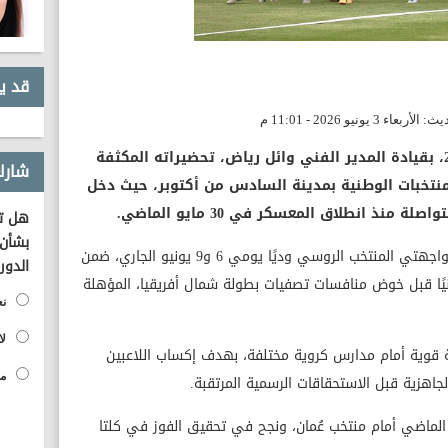
قد ي
يواصل منتخب مصر للشباب مواليد 2007، بقيادة المدير الفني وائل رياض، تحضيراته المكثفة
شارك
نتخبات الوطنية بمدينة السادس من أكتوبر، حيث دخل
نذ انطلاق المعسكر في 30 مايو الماضي.
هل تؤ
بشأن 
ويأتي هذا المعسكر في إطار الاستعداد لمواجهتي المنتخب الروسي وديًا يومي 6 و9 يونيو الجاري، ضمن
الدور
بدنيًا قبل خوض منافسات تصفيات بطولة شمال أفريقيا، المؤهلة
نع
لا
 قوية أمام مدارس كروية مختلفة، بهدف إكساب اللاعبين
مح
لجاهزية قبل الاستحقاقات الرسمية المرتقبة.
لماضي أمام منتخب عُمان، ونجح في تحقيق الفوز في كلتا