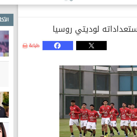
الأكث
تعداداته لوديتي روسيا
طباعة