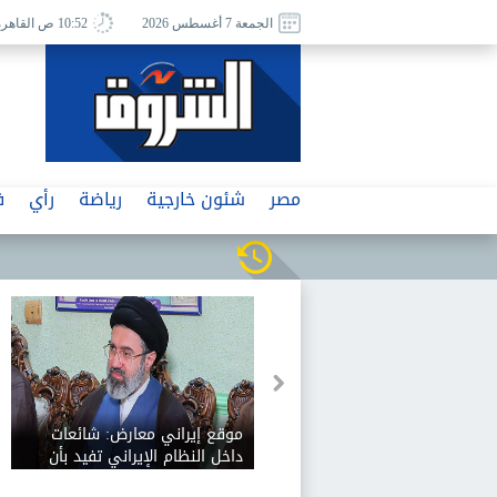
الجمعة 7 أغسطس 2026
10:52 ص القاهرة
مصر
شئون خارجية
رياضة
رأي
ف
موقع إيراني معارض: شائعات
داخل النظام الإيراني تفيد بأن
مجتبى خامنئي في حالة حرجة