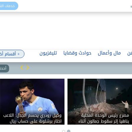
خدمات ال
ن
مال وأعمال
حوادث وقضايا
تليفزيون
+ أقسام أخ
أحدث 
مصرع رئيس الوحدة المحلية
وكيل رودري يحسم الجدل: اللاعب
بناهيا إثر سقوط جمالون أثناء
اختار برشلونة على حساب ريال
حملة إزالة
مدريد