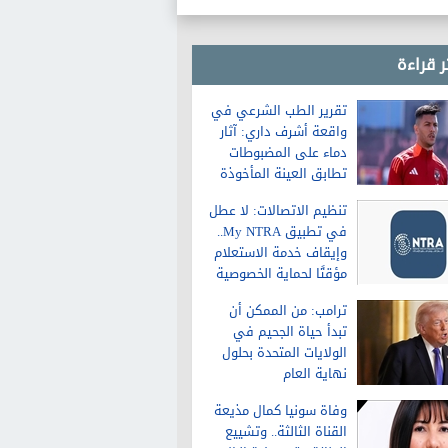
ر قراءة
تقرير الطب الشرعي في
واقعة أشرف داري: آثار
دماء على المضبوطات
تطابق العينة المأخوذة
من الشاكية
تنظيم الاتصالات: لا عطل
في تطبيق My NTRA..
وإيقاف خدمة الاستعلام
مؤقتًا لحماية الخصوصية
ترامب: من الممكن أن
تبدأ حياة الجحيم في
الولايات المتحدة بحلول
نهاية العام
وفاة سونيا كمال مذيعة
القناة الثالثة.. وتشييع