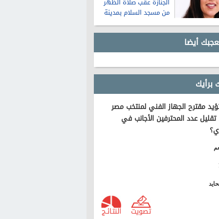
الجنازة عقب صلاة الظهر
من مسجد السلام بمدينة
نصر
عجبك أيضا
 برأيك
يد مقترح الجهاز الفني لمنتخب مصر
تقليل عدد المحترفين الأجانب في
ي؟
م
ايد
تصويت
النتـائـج