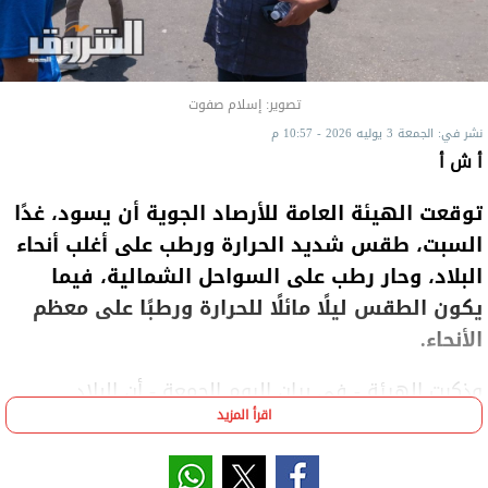
تصوير: إسلام صفوت
نشر في: الجمعة 3 يوليه 2026 - 10:57 م
أ ش أ
توقعت الهيئة العامة للأرصاد الجوية أن يسود، غدًا
السبت، طقس شديد الحرارة ورطب على أغلب أنحاء
البلاد، وحار رطب على السواحل الشمالية، فيما
يكون الطقس ليلًا مائلًا للحرارة ورطبًا على معظم
الأنحاء.
وذكرت الهيئة - في بيان اليوم الجمعة - أن البلاد
اقرأ المزيد
ستشهد شبورة مائية في ساعات الصباح الباكر على
بعض الطرق المؤدية من وإلى شمال البلاد حتى القاهرة
الكبرى ومدن القناة ووسط سيناء وشمال الصعيد، وقد