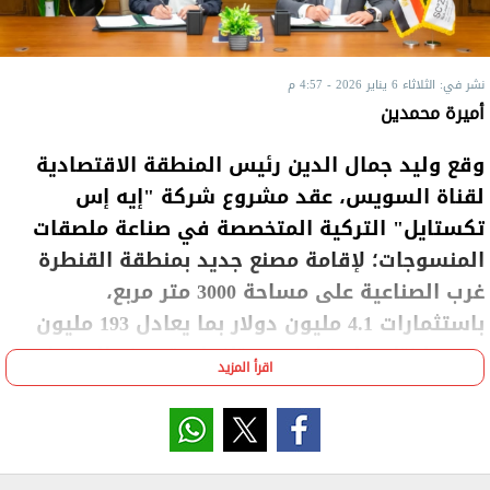
نشر في: الثلاثاء 6 يناير 2026 - 4:57 م
أميرة محمدين
وقع وليد جمال الدين رئيس المنطقة الاقتصادية
لقناة السويس، عقد مشروع شركة "إيه إس
تكستايل" التركية المتخصصة في صناعة ملصقات
المنسوجات؛ لإقامة مصنع جديد بمنطقة القنطرة
غرب الصناعية على مساحة 3000 متر مربع،
باستثمارات 4.1 مليون دولار بما يعادل 193 مليون
جنيه، لإنتاج ملصقات ومستلزمات تعريف المنتجات
اقرأ المزيد
النسيجية، بطاقة إنتاجية تصل إلى حوالي 60 مليون
قطعة سنويا، بما يخدم صناعات الغزل والنسيج
والملابس الجاهزة، ويوفر نحو 300 فرصة عمل
مباشرة عند التشغيل الكامل.