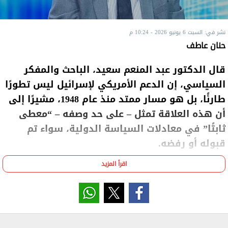
نشر في: السبت 6 يونيو 2026 - 10:24 م
حنان عاطف
قال الدكتور عبد المنعم سعيد، الباحث والمفكر
السياسي، إن الدعم الأمريكي لإسرائيل ليس تطورًا
طارئًا، بل هو مسار ممتد منذ عام 1948، مشيرًا إلى
أن هذه العلاقة تمثل – على حد وصفه – “معطى
ثابتًا” في معادلات السياسة الدولية، سواء تم
قبوله أو رفضه.
اقرأ المزيد
وأوضح "سعيد" عبر برنامج "العالم غدًا" على القناة الأولى،
اليوم السبت، أن العلاقة بين الولايات المتحدة وإسرائيل
تحمل طابعًا “عضويًا”، ما يجعلها أحد الأركان الأساسية
في المشهد الإقليمي، مؤكدًا أن المطلوب ليس التعجب
من استمرارها، بل التفكير في كيفية التعامل معها ضمن