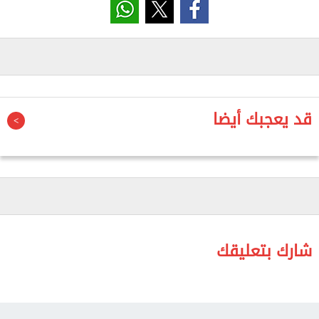
وأهداف رؤية مصر 2030.
جاء ذلك خلال فعاليات الندوة التعريفية بالمبادرة الوطنية
للمشروعات الخضراء الذكية في دورتها الرابعة، التي
نظمها قطاع خدمة المجتمع وتنمية البيئة بجامعة كفر
الشيخ، بالتعاون مع محافظة كفر الشيخ، بكلية الصيدلة،
قد يعجبك أيضا
بهدف نشر الوعي بالمبادرة، وتعريف الطلاب والباحثين
ورواد الأعمال بآليات المشاركة، وتشجيعهم على تقديم
مشروعات مبتكرة تحقق الاستدامة البيئية والتنمية
الاقتصادية.
أُقيمت الندوة برعاية المهندس إبراهيم مكي، محافظ كفر
الشيخ، والدكتور يحيى زكريا عيد، رئيس الجامعة، وبحضور
شارك بتعليقك
الدكتور عمرو البشبيشي، نائب المحافظ، والدكتورة أماني
شاكر، نائب رئيس الجامعة لشئون خدمة المجتمع وتنمية
البيئة، والدكتور رمضان الدوماني، عميد كلية الصيدلة،
والدكتور تامر محمد إبراهيم، وكيل الكلية لشئون خدمة