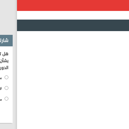
شارك
هل تؤ
بشأن 
الدور
نع
لا
مح