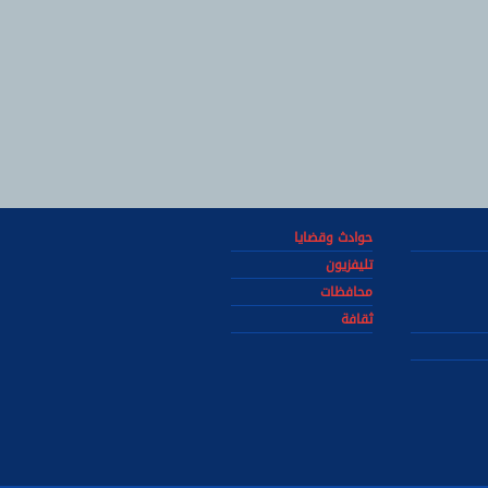
حوادث وقضايا
تليفزيون
محافظات
ثقافة