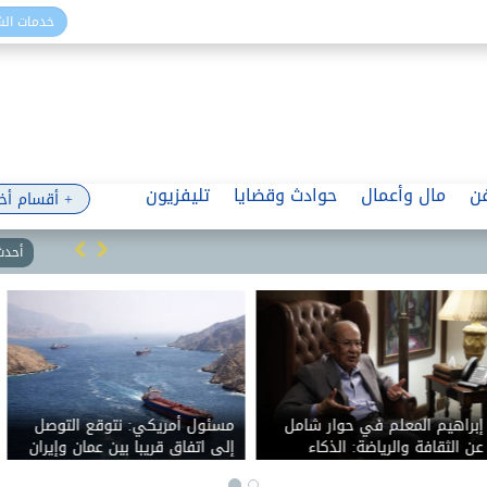
خدمات ال
ن
مال وأعمال
حوادث وقضايا
تليفزيون
+ أقسام أخ
أحدث 
حقوقيون مغاربة: مصرع 141
رئيس شعبة المواد البترولية:
شخصا خلال محاولة العبور إلى
المواطن لم يشعر بأي أزمة في
سبتة.. والحصيلة مرشحة للارتفاع
الطاقة رغم التوترات بالمنطقة..