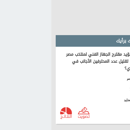
 برأيك
يد مقترح الجهاز الفني لمنتخب مصر
تقليل عدد المحترفين الأجانب في
ي؟
م
ايد
تصويت
النتـائـج