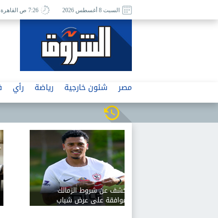
السبت 8 أغسطس 2026
7:26 ص القاهرة
مصر
شئون خارجية
رياضة
رأي
ف
نقابة الصحفيين: كارنيه فتاة
واقعة أوبر صادر عن كيان وهمي
لا صلة له بالنقابة