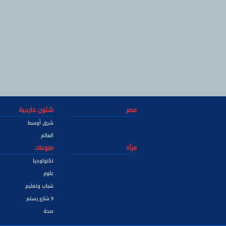
مصر
شئون خارجية
شرق أوسط
العالم
مرأة
منوعات
تكنولوجيا
علوم
شباب وتعليم
9 شارع رستم
صحة