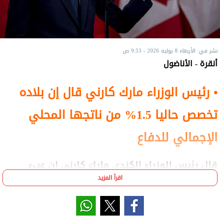
نشر في: الأربعاء 8 يوليه 2026 - 9:53 ص
أنقرة - الأناضول
• رئيس الوزراء مارك كارني قال إن بلاده
تخصص حاليا 1.5% من ناتجها المحلي
الإجمالي للدفاع
قال رئيس الوزراء الكندي مارك كارني إن عبء
الدفاع داخل حلف شمال الأطلسي "الناتو" ينتقل
اقرأ المزيد
تدريجياً من الولايات المتحدة إلى كندا والدول
الأوروبية، مصرحا بأن بلاده سترفع الإنفاق الدفاعي