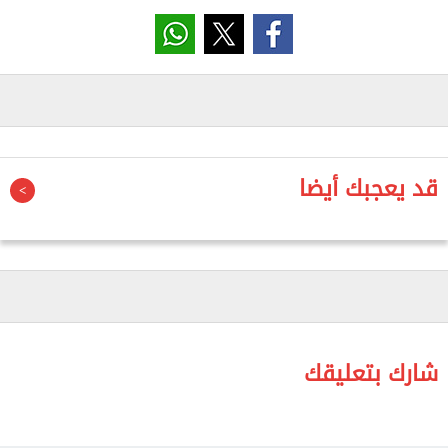
في مختلف المحافل الدولية.
كما يتقدم الاتحاد بخالص الشكر والتقدير إلى جماهير
الكرة المصرية داخل مصر وخارجها، وإلى الجماهير العربية
والأفريقية التي ساندت المنتخب الوطني طوال مشواره
في بطولة كأس العالم 2026، ويوجه التحية إلى الجهاز
قد يعجبك أيضا
الفني والإداري والطبي ولاعبي المنتخب، الذين قدموا
أداءً مشرفًا وعكسوا روح وإصرار الكرة المصرية، وكانوا خير
سفراء لمصر في أكبر محفل كروي عالمي.
ويعرب الاتحاد المصري لكرة القدم عن بالغ استيائه من
الأداء التحكيمي في مباراة أمس، بقيادة الحكم الفرنسي،
ومن بعض القرارات المرتبطة بتقنية حكم الفيديو المساعد
شارك بتعليقك
(VAR)، التي أثارت العديد من علامات الاستفهام، خاصة
في ظل الانتقادات الواسعة التي وجهتها وسائل الإعلام
والمحللون الرياضيون لهذا الأداء. ويؤكد الاتحاد تمسكه