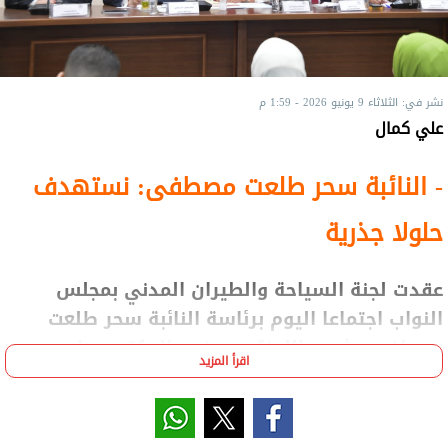
نشر في: الثلاثاء 9 يونيو 2026 - 1:59 م
علي كمال
- النائبة سحر طلعت مصطفى: نستهدف
حلولا جذرية
عقدت لجنة السياحة والطيران المدني بمجلس
النواب اجتماعا اليوم برئاسة النائبة سحر طلعت
مصطفى، رئيس اللجنة، وبحضور الدكتور سامح
اقرأ المزيد
الحفني، وزير الطيران المدني.
استهدف الاجتماع مناقشة كيفية تقديم الدعم