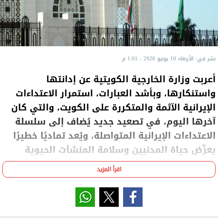
نشر في: الأربعاء 10 يونيو 2026 - 1:01 م
أعربت وزارة الخارجية الكويتية عن إدانتها
واستنكارها، وبأشد العبارات، استمرار الاعتداءات
الإيرانية الآثمة والمتكررة على الكويت، والتي كان
آخرها اليوم، في تصعيد جديد يُضاف إلى سلسلة
الاعتداءات الإيرانية المتواصلة، ويُعد تماديًا خطيرًا
يعرِّض حياة المدنيين وسلامة المنشآت الحيوية
والسكنية للخطر.
اقرأ المزيد
وأكدت
، اليوم الأربعاء، أن تكرار هذه
الوزارة، في بيان
الاعتداءات يعكس نهجًا عدوانيًا منظمًا وانتهاكًا صارخًا
لسيادة دولة الكويت، وخرقًا فاضحًا لقواعد القانون