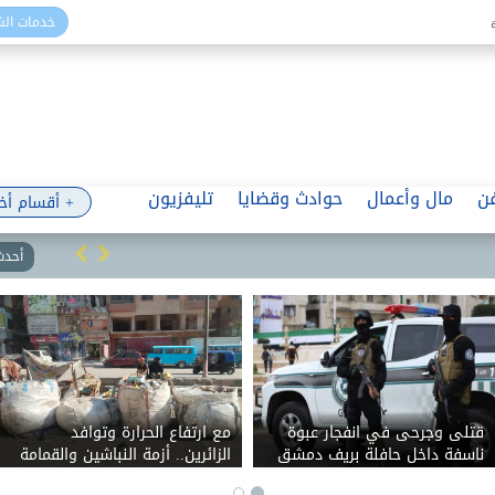
خدمات ال
ن
مال وأعمال
حوادث وقضايا
تليفزيون
+ أقسام أخ
أحدث 
قتلى وجرحى في انفجار عبوة
مع ارتفاع الحرارة وتوافد
ناسفة داخل حافلة بريف دمشق
الزائرين.. أزمة النباشين والقمامة
تحاصر الإسكندرية