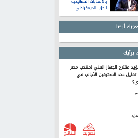
بالانتخابات التمهيدية
للحزب الديمقراطي
لمجلس الشيوخ في
ميشيجان
عجبك أيضا
 برأيك
يد مقترح الجهاز الفني لمنتخب مصر
تقليل عدد المحترفين الأجانب في
ي؟
م
ايد
تصويت
النتـائـج