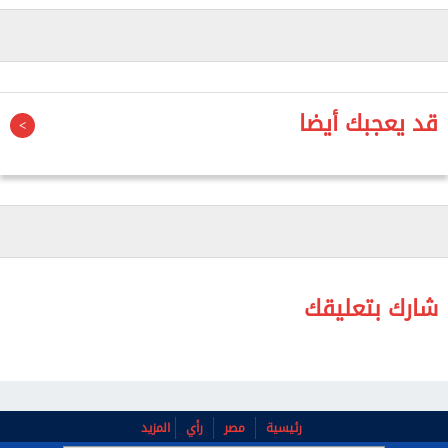
المعدية بينهم، وذلك في إطار التنسيق الوثيق والتعاون
المستمر مع الجهات الصحية السعودية الشقيقة.
‎وأضاف الدكتور عبدالغفار أن فرق البعثة الطبية المصرية
تواصل عملها على مدار الساعة لتقديم أفضل الخدمات
قد يعجبك أيضا
الوقائية والعلاجية، بما يضمن سلامة وراحة الحجاج
المصريين.
‎ومن جانبه، أوضح الدكتور أحمد مصطفى، رئيس البعثة
الطبية المصرية للحج، أن إجمالي الخدمات المقدمة اليوم
بلغ 1176 خدمة طبية، شملت 990 خدمة في عيادات مكة
المكرمة و186 خدمة في عيادات المدينة المنورة.
شارك بتعليقك
‎وأشار إلى نجاح إجراء عملية جراحية للمرارة بالمنظار لأحد
الحجاج المصريين، مؤكدا استقرار حالته الصحية وتلقيه
الرعاية اللازمة.
رئيسية
مصر
رأي
المزيد