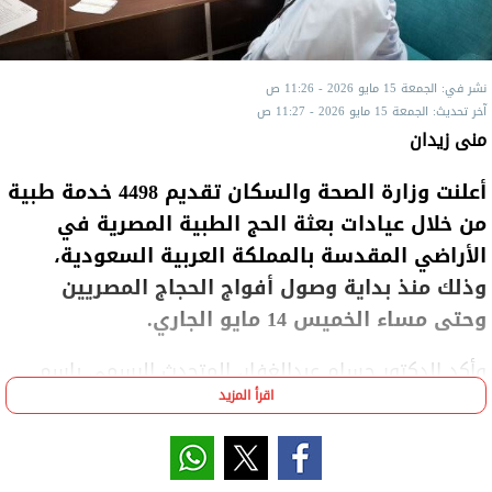
نشر في: الجمعة 15 مايو 2026 - 11:26 ص
آخر تحديث: الجمعة 15 مايو 2026 - 11:27 ص
منى زيدان
‎أعلنت وزارة الصحة والسكان تقديم 4498 خدمة طبية
من خلال عيادات بعثة الحج الطبية المصرية في
الأراضي المقدسة بالمملكة العربية السعودية،
وذلك منذ بداية وصول أفواج الحجاج المصريين
وحتى مساء الخميس 14 مايو الجاري.
‎وأكد الدكتور حسام عبدالغفار، المتحدث الرسمي باسم
اقرأ المزيد
وزارة الصحة والسكان، أن الحالة الصحية العامة لجميع
الحجاج المصريين في الأراضي المقدسة مستقرة وبخير،
مشددا على عدم رصد أي تفشيات أو انتشار للأمراض