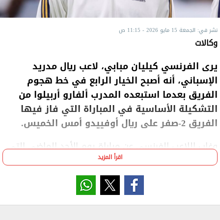
نشر في: الجمعة 15 مايو 2026 - 11:15 ص
وكالات
يرى الفرنسي كيليان مبابي، لاعب ريال مدريد
الإسباني، أنه أصبح الخيار الرابع في خط هجوم
الفريق بعدما استبعده المدرب ألفارو أربيلوا من
التشكيلة ‌الأساسية في المباراة التي فاز فيها
الفريق 2-صفر على ريال أوفييدو أمس الخميس.
وغاب اللاعب الفرنسي عن مباراة يوم الأحد الماضي التي
اقرأ المزيد
خسرها الفريق ​2-صفر أمام برشلونة، كما تعرض لصيحات
استهجان من ​الجماهير عند عودته من إصابة في عضلات
الفخذ الخلفية.
وشارك مبابي بديلا في الدقيقة 68، بعدما فضل أربيلوا ​