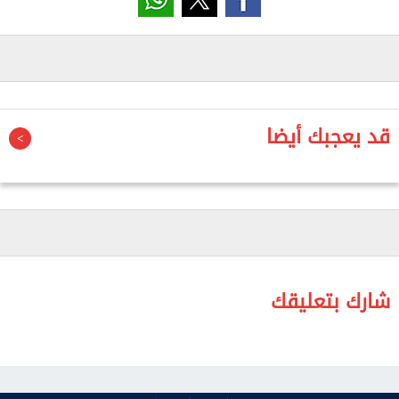
على ضوء البدء في تمويل أعمال تطوير مشروع رأس
الحكمة بنحو 15 مليار دولار من جانب الإمارات.
وتصدرت الدول العربية صافي تدفقات الاستثمار الأجنبي
المباشر لمصر خلال الفترة من يوليو 2023 إلى مارس 2024
لتسجل نحو 18.6 مليار دولار مقابل 3.8 مليار دولار خلال
قد يعجبك أيضا
نفس الفترة من السنة المالية السابقة.
شارك بتعليقك