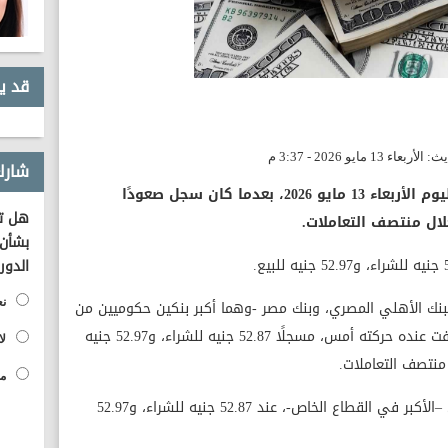
قد ي
شارك
قلص الدولار مكاسبه بنهاية تعاملات اليوم الأربعاء 13 مايو 2026، بعدما كان سجل صعودًا
هل تؤ
بشأن 
الدور
بنك الأهلي المصري، وبنك مصر -وهما أكبر بنكين حكوميين من
نع
حيث الأصول- عند نفس المستوى الذي توقفت عنده حركته أمس، مسجلًا 52.87 جنيه للشراء، و52.97 جنيه
لا
مح
كما استقر الدولار في البنك التجاري الدولي –الأكبر في القطاع الخاص-، عند 52.87 جنيه للشراء، و52.97