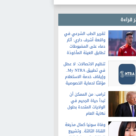
ر قراءة
تقرير الطب الشرعي في
واقعة أشرف داري: آثار
دماء على المضبوطات
تطابق العينة المأخوذة
من الشاكية
تنظيم الاتصالات: لا عطل
في تطبيق My NTRA..
وإيقاف خدمة الاستعلام
مؤقتًا لحماية الخصوصية
ترامب: من الممكن أن
تبدأ حياة الجحيم في
الولايات المتحدة بحلول
نهاية العام
وفاة سونيا كمال مذيعة
القناة الثالثة.. وتشييع