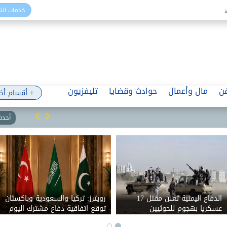
خدمات ال
ن
مال وأعمال
حوادث وقضايا
تليفزيون
+ أقسام أخ
أحدث 
الدفاع اليمنية تعلن مقتل 17
رويترز: تركيا والسعودية وباكستان
عسكريا بهجوم للحوثيين
توقع اتفاقية دفاع مشترك اليوم