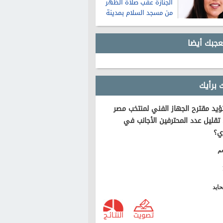
الجنازة عقب صلاة الظهر
من مسجد السلام بمدينة
نصر
عجبك أيضا
 برأيك
يد مقترح الجهاز الفني لمنتخب مصر
تقليل عدد المحترفين الأجانب في
ي؟
م
ايد
تصويت
النتـائـج