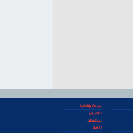
حوادث وقضايا
تليفزيون
محافظات
ثقافة