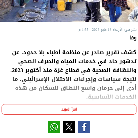
نشر في: الأربعاء 13 مايو 2026 - 1:55 م
وفا
كشف تقرير صادر عن منظمة أطباء بلا حدود، عن
تدهور حاد في خدمات المياه والصرف الصحي
والنظافة الصحية في قطاع غزة منذ أكتوبر 2023،
نتيجة سياسات وإجراءات الاحتلال الإسرائيلي، ما
أدى إلى حرمان واسع النطاق للسكان من هذه
الخدمات الأساسية.
اقرأ المزيد
وأوضح التقرير أن هذا التدهور استند إلى بيانات تشغيلية
ودلائل طبية جمعتها فرق المنظمة بين يناير 2024،
وديسمبر 2025، إلى جانب شهادات ميدانية حديثة، خلصت