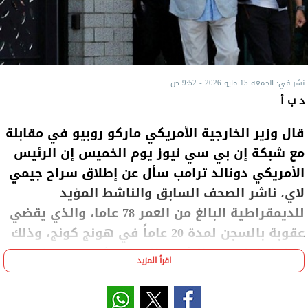
نشر في: الجمعة 15 مايو 2026 - 9:52 ص
د ب أ
قال وزير الخارجية الأمريكي ماركو روبيو في مقابلة
مع شبكة إن بي سي نيوز يوم الخميس إن الرئيس
الأمريكي دونالد ترامب سأل عن إطلاق سراح جيمي
لاي، ناشر الصحف السابق والناشط المؤيد
للديمقراطية البالغ من العمر 78 عاما، والذي يقضي
عقوبة بالسجن لمدة 20 عاماً في هونج كونج، وذلك
خلال اجتماعه مع الرئيس الصيني شي جين بينج .
اقرأ المزيد
وقال روبيو: "نود أن نراه مطلق السراح، وسنكون منفتحين
على أي ترتيب يناسبهم طالما منح حريته".