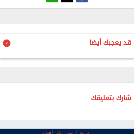
وكان لاي ناشرا لصحيفة "أبل ديلي"، وهي صحيفة شعبية
كانت تنتقد السلطات الصينية وحكومة هونج كونج.
قد يعجبك أيضا
شارك بتعليقك
رئيسية
مصر
رأي
المزيد