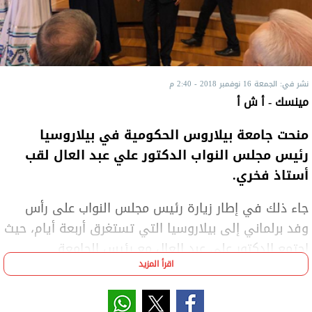
نشر في: الجمعة 16 نوفمبر 2018 - 2:40 م
مينسك - أ ش أ
منحت جامعة بيلاروس الحكومية في بيلاروسيا
رئيس مجلس النواب الدكتور علي عبد العال لقب
أستاذ فخري.
جاء ذلك في إطار زيارة رئيس مجلس النواب على رأس
وفد برلماني إلى بيلاروسيا التي تستغرق أربعة أيام، حيث
اجتمع الدكتور علي عبد العال مع رئيس الجامعة
اقرأ المزيد
البروفيسور أندريه كورل الحكومية، حيث تبادلا وجهات
النظر حول التعاون الثنائي بين البلدين، وخاصة في مجال
التعليم.