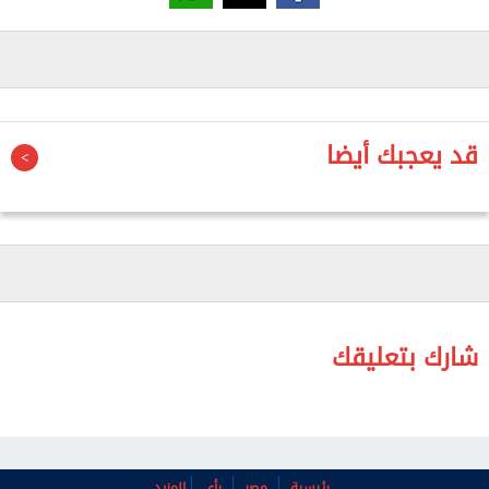
وبعد انتهاء المباحثات، توجه الدكتور عبدالعال بصحبة
البروفيسور أندريه إلى قاعة المؤتمرات بالجامعة، حيث
منحته جامعة بيلاروس الحكومية لقب أستاذ فخري،
وتسلم شهادة الأستاذية الفخرية، تقديراً لمكانته
قد يعجبك أيضا
العلمية ودوره السياسي.
شارك بتعليقك
رئيسية
مصر
رأي
المزيد