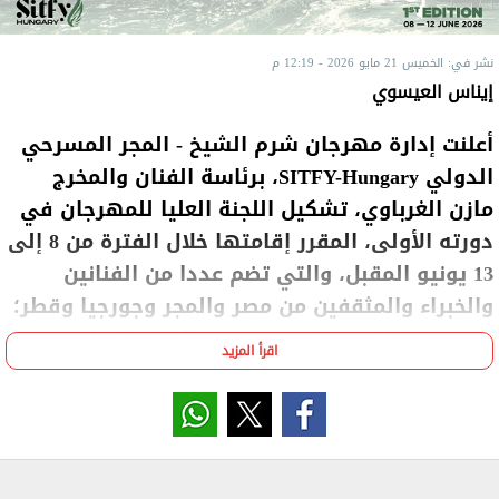
نشر في: الخميس 21 مايو 2026 - 12:19 م
إيناس العيسوي
أعلنت إدارة مهرجان شرم الشيخ - المجر المسرحي
الدولي SITFY-Hungary، برئاسة الفنان والمخرج
مازن الغرباوي، تشكيل اللجنة العليا للمهرجان في
دورته الأولى، المقرر إقامتها خلال الفترة من 8 إلى
13 يونيو المقبل، والتي تضم عددا من الفنانين
والخبراء والمثقفين من مصر والمجر وجورجيا وقطر؛
لدعم رؤية المهرجان في تعزيز الحوار الثقافي
اقرأ المزيد
وتبادل الخبرات المسرحية بين الشرق والغرب.
ويترأس المخرج مازن الغرباوي، اللجنة العليا التأسيسية
لمهرجان SITFY Hungary، وهو من الأسماء الفاعلة في
الحركة المسرحية الشبابية، إذ أسس مسارات جديدة لدعم