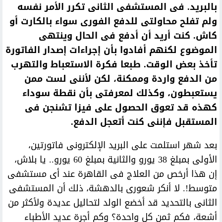
بالبريد. فى المستشفى الثانى تكرر الأمر نفسه
ولم تفلح محاولتى للدفع الفورى سواء بالكارت أو
كاش. كنت أريد أن أدفع فى الحال وينتهى
الموضوع لكنهم أفادوا بأن إجراءات إصدار الفاتورة
تأخذ بعض الوقت. طبعا فكرة الاستعباط والتهرب
من الدفع واردة وممكنة، لكن لأننى لست ممن
يستعبطون، وكذلك لمعرفتى بأن نقطة سوداء
كهذه قد تعوق الحصول على فيزا تشنجن فى
المستقبل فإننى كنت أتعجل الدفع.
بعد شهر استلمت على البريد الإلكترونى فاتورتين،
الأولى بمبلغ 38 يورو والثانية بمبلغ 60 يورو.. يا بلاش،
إن هذا أرخص من العلاج فى القاهرة عند أى مستشفى
متوسط!. لا أنكر شعورى بالدهشة، ذلك أن المستشفى
الثانى بالتحديد قد أخضع الولد لتحاليل عديدة ولأكثر من
أشعة، فكم ثمن كل واحدة؟ وكم أجرة عديد الأطباء