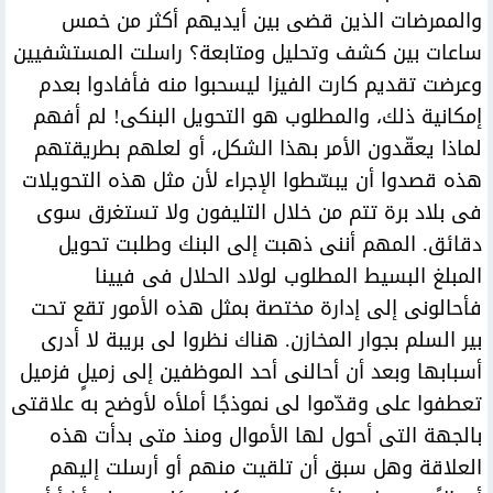
والممرضات الذين قضى بين أيديهم أكثر من خمس
ساعات بين كشف وتحليل ومتابعة؟ راسلت المستشفيين
وعرضت تقديم كارت الفيزا ليسحبوا منه فأفادوا بعدم
إمكانية ذلك، والمطلوب هو التحويل البنكى! لم أفهم
لماذا يعقّدون الأمر بهذا الشكل، أو لعلهم بطريقتهم
هذه قصدوا أن يبسّطوا الإجراء لأن مثل هذه التحويلات
فى بلاد برة تتم من خلال التليفون ولا تستغرق سوى
دقائق. المهم أننى ذهبت إلى البنك وطلبت تحويل
المبلغ البسيط المطلوب لولاد الحلال فى فيينا
فأحالونى إلى إدارة مختصة بمثل هذه الأمور تقع تحت
بير السلم بجوار المخازن. هناك نظروا لى بريبة لا أدرى
أسبابها وبعد أن أحالنى أحد الموظفين إلى زميلٍ فزميل
تعطفوا على وقدّموا لى نموذجًا أملأه لأوضح به علاقتى
بالجهة التى أحول لها الأموال ومنذ متى بدأت هذه
العلاقة وهل سبق أن تلقيت منهم أو أرسلت إليهم