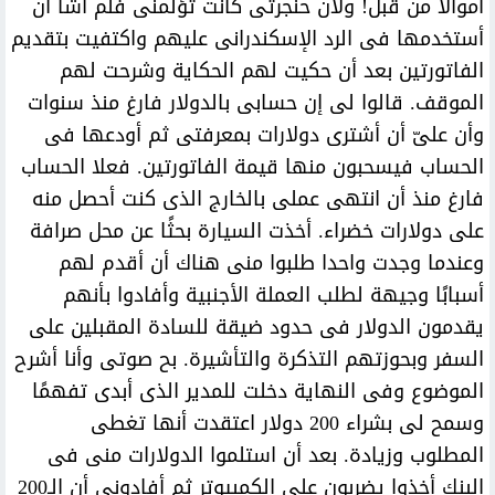
أموالاً من قبل! ولأن حنجرتى كانت تؤلمنى فلم أشأ أن
أستخدمها فى الرد الإسكندرانى عليهم واكتفيت بتقديم
الفاتورتين بعد أن حكيت لهم الحكاية وشرحت لهم
الموقف. قالوا لى إن حسابى بالدولار فارغ منذ سنوات
وأن علىّ أن أشترى دولارات بمعرفتى ثم أودعها فى
الحساب فيسحبون منها قيمة الفاتورتين. فعلا الحساب
فارغ منذ أن انتهى عملى بالخارج الذى كنت أحصل منه
على دولارات خضراء. أخذت السيارة بحثًا عن محل صرافة
وعندما وجدت واحدا طلبوا منى هناك أن أقدم لهم
أسبابًا وجيهة لطلب العملة الأجنبية وأفادوا بأنهم
يقدمون الدولار فى حدود ضيقة للسادة المقبلين على
السفر وبحوزتهم التذكرة والتأشيرة. بح صوتى وأنا أشرح
الموضوع وفى النهاية دخلت للمدير الذى أبدى تفهمًا
وسمح لى بشراء 200 دولار اعتقدت أنها تغطى
المطلوب وزيادة. بعد أن استلموا الدولارات منى فى
البنك أخذوا يضربون على الكمبيوتر ثم أفادونى أن الـ200