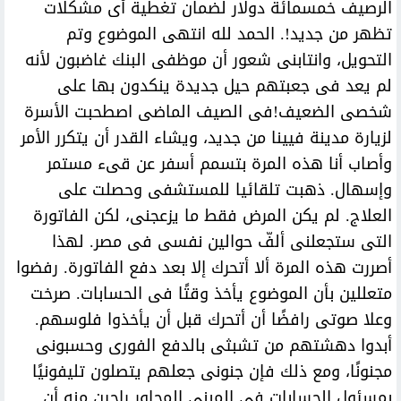
الرصيف خمسمائة دولار لضمان تغطية أى مشكلات
تظهر من جديد!. الحمد لله انتهى الموضوع وتم
التحويل، وانتابنى شعور أن موظفى البنك غاضبون لأنه
لم يعد فى جعبتهم حيل جديدة ينكدون بها على
شخصى الضعيف!فى الصيف الماضى اصطحبت الأسرة
لزيارة مدينة فيينا من جديد، ويشاء القدر أن يتكرر الأمر
وأصاب أنا هذه المرة بتسمم أسفر عن قىء مستمر
وإسهال. ذهبت تلقائيا للمستشفى وحصلت على
العلاج. لم يكن المرض فقط ما يزعجنى، لكن الفاتورة
التى ستجعلنى ألفّ حوالين نفسى فى مصر. لهذا
أصررت هذه المرة ألا أتحرك إلا بعد دفع الفاتورة. رفضوا
متعللين بأن الموضوع يأخذ وقتًا فى الحسابات. صرخت
وعلا صوتى رافضًا أن أتحرك قبل أن يأخذوا فلوسهم.
أبدوا دهشتهم من تشبثى بالدفع الفورى وحسبونى
مجنونًا، ومع ذلك فإن جنونى جعلهم يتصلون تليفونيًا
بمسئول الحسابات فى المبنى المجاور راجين منه أن