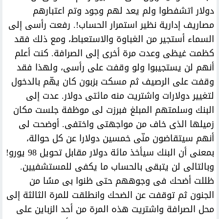
دولار اتشفطوا ولم يعد لهم وجود وتم اعتبارهم
مصاريف إدارية نظير استمرار الحساب!. رفعت رأسى إلى
السماء أستجير من الغباوة والاستعباط، ومع ذلك فقد
كظمت غيظى وعدت مرة أخرى إلى الصرافة. كنت أعلم
أنهم لن يستجيبوا ولو وقفت على رأسى، ولهذا فقد
وقفت على الرصيف ثم مسكت بزبون كان يهّم بالدخول
لتغيير دولارات واشتريت منه مائتى دولار. عدت إلى
البنك وسلمتهم المبلغ فبرزت لى موظفة جلست مكان
زميلها الذى خاف من مواجهتى واختفى. أوضحت لى
أنهم سيتقاضون منّى خمسين دولارا عن كل حوالة،
بمعنى أن البنك سيأخذ مائة دولار مقابل تحويل 98 يورو!
وبالتالى لن يتبقى بالحساب ما يكفى للمستشفيين.
ظللت أضحك فى وجوههم حتى ظنوا بى مسًا من
الجنون ثم توقفت عن الضحك وانطلقت للمرة الثالثة إلى
محل الصرافة واشتريت هذه المرة من أحد الزباين على