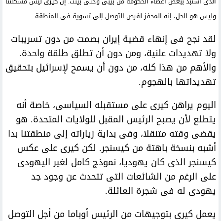
الذى استبد ببعض أعضاء الحكومة من بيبى وحتى بينت. إن كيرى ليس مشكلتنا
وليس هو الحل، إنه المحفز لفرص التوصل إلى تسوية فى المنطقة.
لقد نجح فى إنهاء قضية إيران بصمت من دون تسريبات
ولا تهديدات علنية، ومن دون أن تطلق طلقة واحدة.
والأهم من هذا كله، من دون أن يسمح لإسرائيل بتحقيق
تهديداتها بالهجوم.
اليوم يراهن كيرى على مستقبله السياسى، خاصة أنه
يتطلع لأن يصبح الرئيس المقبل للولايات المتحدة. هو
يقضى وقته متنقلا، وفى بداية زياراته إلى منطقتنا بدا
أشبه بنسخة باهتة من كيسنجر. لكن كيرى على عكس
كيسنجر الذى كان يهوديا، نموذج كامل لغير اليهودى
على الرغم من الشائعات التى تتحدث عن وجود جد
يهودى له فى شجرة العائلة.
يعمل كيرى بتوجيهات من الرئيس أوباما من أجل التوصل