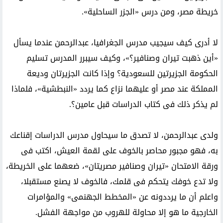
خريطة مصر، ومن درس «الجزر الساحلية».
لا أدرى كيف سيجيب مدرس الجغرافيا، عبدالرحمن عندما يسأل
«أين ذهبت تيران وصنافير؟»، وكيف سيبرر المدرس تسليم
الحكومة الجزيرتين للسعودية؟ وإذا كانت الجزيرتان وديعة
المملكة عند مصر أو عليهما نزاع كما يردد «النبطشية»، فلماذا
لم يذكر ذلك فى كتاب الدراسات قبل عامين؟.
ولدى عبدالرحمن، لا تصدق ما سيحاول مدرس الدراسات إقناعك
به، فهو مجبور محاصر بالخوف على لقمة العيش، اكتب فى
ورقة الامتحان «تيران وصنافير مصريتان»، ضعهما على الخريطة،
ولا تدع خوفك يتحكم فى قلمك، فالخوف لا يصنع مستقبلا،
واعلم أن ما يرددونه عن «المخطط الجهنمى» والمؤامرات
الخارجية ما هو إلا محاولة للهروب من مواجهة الفشل.