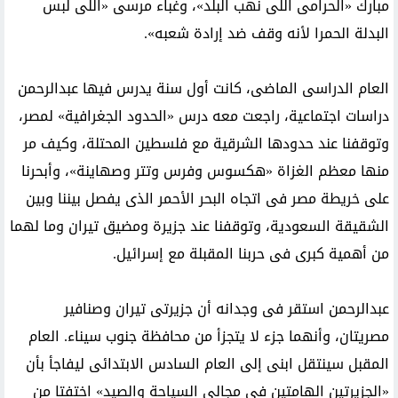
مبارك «الحرامى اللى نهب البلد»، وغباء مرسى «اللى لبس
البدلة الحمرا لأنه وقف ضد إرادة شعبه».
العام الدراسى الماضى، كانت أول سنة يدرس فيها عبدالرحمن
دراسات اجتماعية، راجعت معه درس «الحدود الجغرافية» لمصر،
وتوقفنا عند حدودها الشرقية مع فلسطين المحتلة، وكيف مر
منها معظم الغزاة «هكسوس وفرس وتتر وصهاينة»، وأبحرنا
على خريطة مصر فى اتجاه البحر الأحمر الذى يفصل بيننا وبين
الشقيقة السعودية، وتوقفنا عند جزيرة ومضيق تيران وما لهما
من أهمية كبرى فى حربنا المقبلة مع إسرائيل.
عبدالرحمن استقر فى وجدانه أن جزيرتى تيران وصنافير
مصريتان، وأنهما جزء لا يتجزأ من محافظة جنوب سيناء. العام
المقبل سينتقل ابنى إلى العام السادس الابتدائى ليفاجأ بأن
«الجزيرتين الهامتين فى مجالى السياحة والصيد» اختفتا من