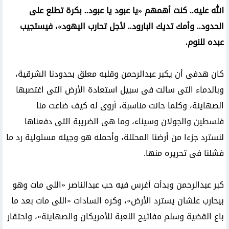
الله عليه.. كنت أهمهم «يا عبود يا عبود.. بكرة تطلع على
الحدود.. وأمك تديك البارود.. لأجل تحارب اليهود»، فيستجيب
عبده للنوم.
كان هدفى أن يكبر عبدالرحمن وقلبه معلق بحدودنا الشرقية،
وبالدماء التى سالت فى سبيل استعادة الأرض التى اغتصبها
الصهاينة، وكلما حانت مناسبة، أروى له كيف ضاعت منا
فلسطين والجولان وسيناء، وما هى الضريبة التى دفعناها
لنسترد جزءا من أرضنا المحتلة، وأحمله هو وجيله مسئولية رد ما
فشلنا فى تحريره منها.
كبر عبدالرحمن وبدأت أغرس فيه حب عبدالناصر «اللى مات وهو
بيحارب علشان يسترد الأرض»، وكره السادات «اللى مات بعد ما
باع القضية وسلم مفاتيح اللعبة للأمريكان والصهاينة»، واحتقار