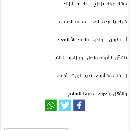
حسّك عينك تزحزح.. يدك عن الزناد
خليك يا عبده راصد.. لساعة الحساب
آن الأوان يا ولدى.. ما عاد الاّ المعاد
تنفضّ الشركة واصل.. وينزاحوا الكلاب
إن كنت ودّ أبوك.. تديب لى ثار أخوك
والأهل يبلّغوك.. دميعا السلام