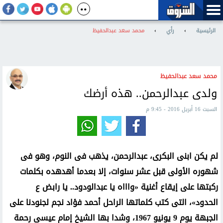
الرئيسية
›
رأي
›
محمد سعد عبدالحفيظ
محمد سعد عبدالحفيظ
ولدى عبدالرحمن.. هذه أرضك
السبت 16 أبريل 2016 - 9:45 م
لم يكن ابنى البكرى، عبدالرحمن، يذهب فى النوم، وهو فى
شهوره الأولى قبل عشر سنوات، إلا بعدما أهدهده بكلمات
ركبتها على إيقاع أغنية «واااه يا عبدالودود.. يا رابض ع
الحدود»، التى كتب كلماتها الراحل أحمد فؤاد نجم لجنودنا على
الجبهة يوم 9 يونيو 1967، وشدا بها الشيخ إمام عيسى رحمة