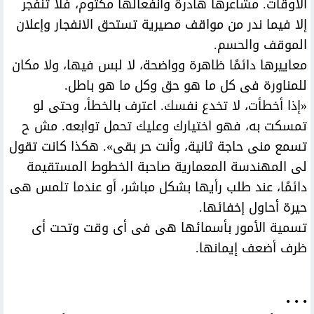
الأوقات. مشاعرها هادرة وانفعالها مكتوم، فلا تنفجر
إلا فيما ندر من مواقف مصيرية تستحق الانفجار وإعلان
الموقف والحسم.
معاييرها دائمًا ظاهرة وواضحة، لا لبس فيها، ولا مكان
للمناورة فى كل ما هو حق وكل ما هو باطل.
«إذا أخطأت، لا تخدع نفسك. اعترف بالخطأ، وحتى لو
تمسكت به، فهو اختيارك وعليك تحمل توابعه. مش ح
تسمع منى حاجة ثانية، وأنت حر بقى». هكذا كانت تقول
لى المهندسة المعمارية صاحبة الخطوط المستقيمة
دائمًا، عند طلب رأيها بشكل مباشر، أو عندما تلمس هى
حيرة أحاول إخفائها.
تسمية الأمور بأسمائها هى فى أى وقت وتحت أى
ظرف أضعف إيمانها.
• • •