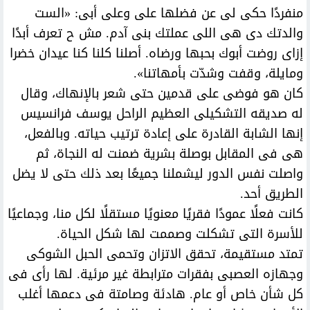
منفردًا حكى لى عن فضلها على وعلى أبى: «الست
والدتك دى هى اللى عملتك بنى آدم. مش ح تعرف أبدًا
إزاى روضت أبوك بحبها ورضاه. أصلنا كلنا كنا عيدان خضرا
ومايلة، وقفت وشدّت بأمهاتنا».
كان هو فوضى على قدمين حتى شعر بالإنهاك، وقال
له صديقه التشكيلى العظيم الراحل يوسف فرانسيس
إنها الشابة القادرة على إعادة ترتيب حياته. وبالفعل،
هى فى المقابل بوصلة بشرية ضمنت له النجاة، ثم
واصلت نفس الدور ليشملنا جميعًا بعد ذلك حتى لا يضل
الطريق أحد.
كانت فعلًا عمودًا فقريًا معنويًا مستقلًا لكل منا، وجماعيًا
للأسرة التى تشكلت وصممت لها شكل الحياة.
تمتد مستقيمة، تحقق الاتزان وتحمى الحبل الشوكى
وجهازه العصبى بفقرات مترابطة غير مرئية. لها رأى فى
كل شأن خاص أو عام. هادئة وصامتة فى دعمها أغلب