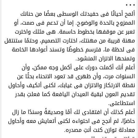
• • •
ألمح أحيانًا فى حفيدتك الوسطى بعضًا من حنانك
الممزوج بالحدة والوضوح. إما أن تدعم فى صمت، أو
تعبر عن موقفها بخطوط حاسمة. هى مثلك واخترت
مهنة قريبة من مهنتك، اختارت التصميم، وحتمًا ستنتقل
فى لحظة ما، فترسم خطوطًا وتسند أعوادها الخاصة
وتمنحها الاتزان المنشود.
أعلم أنك أكملت دورك على أكمل وجه ممكن، وأن
السنوات مرت، وأن ظهرى قد تعود الانحناء بحثًا عن
نقطة الارتكاز والاتزان فى غيابك، لكنى أتكيف وأحاول
تقديم العون لبقية العيدان اليافعة كما فعلتِ بقدر
استطاعتى.
أعلم كذلك أن افتقادى لك أمًا وصديقةً وسندًا ما زال
حاضرًا، لم أنجح فى احتواءه لكنى أتعايش معه وأحاول
معادلة توازن كنت أنتِ مصدره.