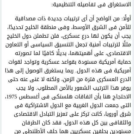
الاستغراق فى تفاصيله التنظيمية:
أولًا: من الواضح أن أى ترتيبات جديدة ذات مصداقية
للأمن فى الشرق الأوسط، وفى منطقة الخليج تحديدًا،
يجب أن يكون لها درع عسكرى، فلن تطمئن دول الخليج
مثلًا لترتيبات أمنية تجعل التنسيق السياسى أو التعاون
الاقتصادى، على أهميتهما، بديلًا كافيًا لما تصورته
حماية أمريكية مسنودة بقواعد عسكرية وتواجد لقوات
أمريكية فى هذه الدول. ربما يستغرق الوصول إلى هذا
الدرع العسكرى فترة من الزمن، ولكنه لا غنى عنه حتى
يوفر هذا الترتيب الشعور بالأمن المطلوب. ولا يجب
الاحتجاج هنا بأن اتفاقات هلسنكى فى أغسطس 1975،
التى جمعت الدول الغربية مع الدول الاشتراكية فى
شرق أوروبا، كانت تركز على تعزيز التبادل الاقتصادى
والثقافى بين كل هذه الدول، فقد كان الطرفان
مسنودين بحلفين عسكريين هما حلف الأطلنطى من