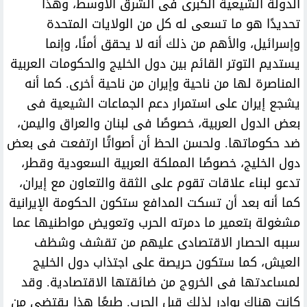
الدولة الشيعية الكبرى فى الشرق الأوسط، وهذا
تحديدًا هو ما تسعى له كل من الولايات المتحدة
وإسرائيل، والأهم من ذلك أنه لا يحقق أمنًا، وإنما
يستديم التوتر القائم بين دول الخليج والحكومات العربية
المناصرة لها من ناحية وإيران من ناحية أخرى. كما أنه
يشجع إيران على استمرار دعم الجماعات الشيعية فى
بعض الدول العربية، خصوصًا فى لبنان والعراق واليمن،
ضد حكوماتها. ولحسن الحظ أن أصواتًا ارتفعت فى بعض
دول الخليج، خصوصًا المملكة العربية السعودية وقطر،
تدعو لبناء علاقات تقوم على الثقة والتعاون مع إيران،
كما أنه بعد أن تسكت المدافع ستكون الحكومة الإيرانية
مشغولة بتعمير ما دمرته الحرب وتعويض مواطنيها عما
سببه الحصار الاقتصادى عليهم من تقشف وشظف
العيش، كما ستكون حريصة على اجتذاب دول الخليج
لمساعدتها فى الخروج من ضائقتها الاقتصادية. وقد
كانت هناك بوادر لذلك قبل الحرب. طبعًا هذا يقتضى من