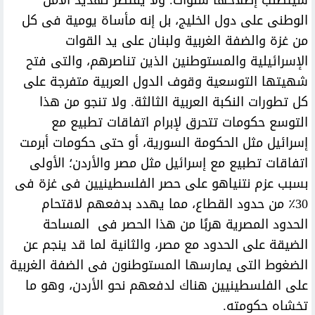
سيتطلب إصلاحها سنوات. ولا يقتصر تهديد الأمن
الوطنى على دول الخليج، بل إنه مأساة يومية فى كل
من غزة والضفة الغربية ولبنان على يد القوات
الإسرائيلية والمستوطنين الذين تناصرهم، والتى فتح
شهيتها التوسعية وقوف الدول العربية متفرجة على
كل تطورات النكبة العربية الثالثة. ولا تنجو من هذا
التوسع حكومات تتحرق لإبرام اتفاقات تطبيع مع
إسرائيل مثل الحكومة السورية، أو حتى حكومات أبرمت
اتفاقات تطبيع مع إسرائيل مثل مصر والأردن؛ الأولى
بسبب عزم نتنياهو على حصر الفلسطينيين فى غزة فى
30٪ من حدود القطاع، مما يهدد بدفعهم لاقتحام
الحدود المصرية هربًا من هذا الحصر فى المساحة
الضيقة على الحدود مع مصر، والثانية لما قد ينجم عن
الضغوط التى يمارسها المستوطنون فى الضفة الغربية
على الفلسطينيين هناك لدفعهم نحو الأردن، وهو ما
تخشاه حكومته.