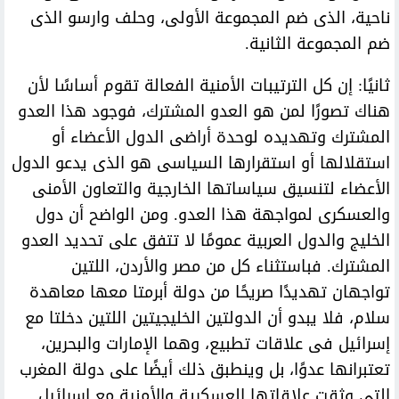
ناحية، الذى ضم المجموعة الأولى، وحلف وارسو الذى
ضم المجموعة الثانية.
ثانيًا: إن كل الترتيبات الأمنية الفعالة تقوم أساسًا لأن
هناك تصورًا لمن هو العدو المشترك، فوجود هذا العدو
المشترك وتهديده لوحدة أراضى الدول الأعضاء أو
استقلالها أو استقرارها السياسى هو الذى يدعو الدول
الأعضاء لتنسيق سياساتها الخارجية والتعاون الأمنى
والعسكرى لمواجهة هذا العدو. ومن الواضح أن دول
الخليج والدول العربية عمومًا لا تتفق على تحديد العدو
المشترك. فباستثناء كل من مصر والأردن، اللتين
تواجهان تهديدًا صريحًا من دولة أبرمتا معها معاهدة
سلام، فلا يبدو أن الدولتين الخليجيتين اللتين دخلتا مع
إسرائيل فى علاقات تطبيع، وهما الإمارات والبحرين،
تعتبرانها عدوًا، بل وينطبق ذلك أيضًا على دولة المغرب
التى وثقت علاقاتها العسكرية والأمنية مع إسرائيل.