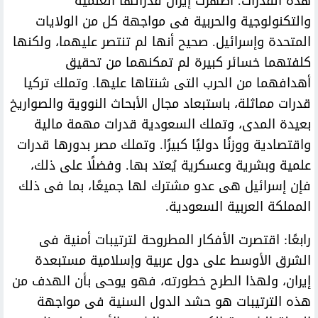
هذه القدرات. أظهرت إيران قدراتها العلمية
والتكنولوجية والحربية فى مواجهة كل من الولايات
المتحدة وإسرائيل. صحيح أنها لم تنتصر عليهما، ولكنها
كلفتهما خسائر كبيرة لم تمكنهما من تحقيق
أهدافهما من الحرب التى شنتاها عليها. وتملك تركيا
قدرات مماثلة، باستبعاد مجال الأبحاث النووية والصواريخ
بعيدة المدى، وتملك السعودية قدرات مهمة مالية
واقتصادية ووزنًا دوليًا كبيرًا. وتملك مصر بدورها قدرات
علمية وبشرية وعسكرية يُعتد بها. وفضلًا على ذلك،
فإن إسرائيل هى عدو مشترك لها جميعًا، بما فى ذلك
المملكة العربية السعودية.
رابعًا: اقتصرت الأفكار المطروحة لترتيبات أمنية فى
الشرق الأوسط على دول عربية وإسلامية مستبعدة
إيران، ولهذا الطرح خطورته، فهو يوحى بأن الهدف من
هذه الترتيبات هو حشد الدول السنية فى مواجهة