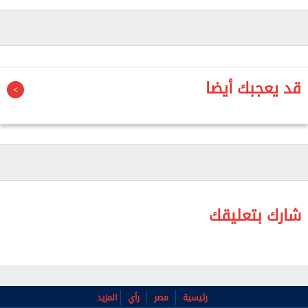
لكرة القدم.
وتلقت إدارة الأهلي تأكيدات من بعض المختصين في ذلك
الشأن، خلال الساعات الماضية، بصحة موقف الأهلي في
فسخ التعاقد مع ييس توروب، بمجرد تجاوز يوم 30 يونيو
قد يعجبك أيضا
المقبل.
ووفقًا لذلك، فإنه يعني دخول الطرفين في الموسم
الثاني من العقد، وهو ما يحق فيه للأحمر فسخ التعاقد
مع الدنماركي، مقابل دفع راتب 3 أشهر فقط.
شارك بتعليقك
رئيسية
مصر
رأي
المزيد