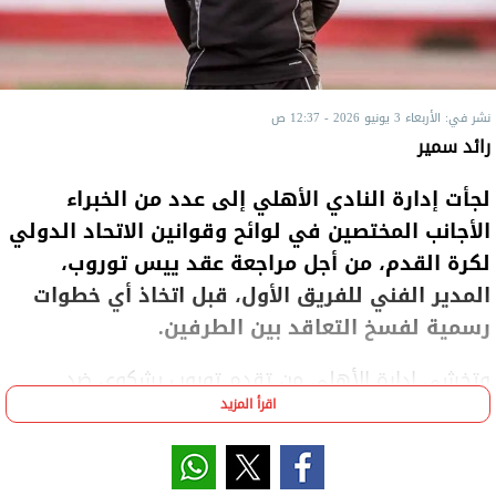
نشر في: الأربعاء 3 يونيو 2026 - 12:37 ص
رائد سمير
لجأت إدارة النادي الأهلي إلى عدد من الخبراء
الأجانب المختصين في لوائح وقوانين الاتحاد الدولي
لكرة القدم، من أجل مراجعة عقد ييس توروب،
المدير الفني للفريق الأول، قبل اتخاذ أي خطوات
رسمية لفسخ التعاقد بين الطرفين.
وتخشى إدارة الأهلي من تقدم توروب بشكوى ضد
اقرأ المزيد
النادي، حال فسخ التعاقد من جانبها، مقابل منحه راتب 3
أشهر فقط، وهو ما قد يترتب عليه دفع حوالي أكثر من 5
ملايين يورو، حال إثبات صحة موقفه لدى الاتحاد الدولي