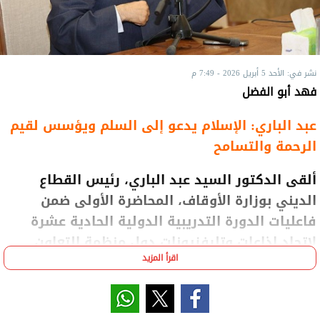
نشر في: الأحد 5 أبريل 2026 - 7:49 م
فهد أبو الفضل
عبد الباري: الإسلام يدعو إلى السلم ويؤسس لقيم
الرحمة والتسامح
ألقى الدكتور السيد عبد الباري، رئيس القطاع
الديني بوزارة الأوقاف، المحاضرة الأولى ضمن
فاعليات الدورة التدريبية الدولية الحادية عشرة
لاتحاد إذاعات وتليفزيونات دول منظمة التعاون
اقرأ المزيد
الإسلامي (أوسبو)، بمسجد مصر الكبير بالعاصمة
الجديدة، بمشاركة عدد من إعلاميي دول الاتحاد.
وخلال المحاضرة، تناول رئيس القطاع الديني، قضية تنوع