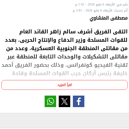
نشر في: الأربعاء 6 مايو 2026 - 1:42 م
آخر تحديث: الأربعاء 6 مايو 2026 - 2:01 م
مصطفى المنشاوي
التقى الفريق أشرف سالم زاهر القائد العام
للقوات المسلحة وزير الدفاع والإنتاج الحربى، بعدد
من مقاتلى المنطقة الجنوبية العسكرية، وعدد من
مقاتلى التشكيلات والوحدات التابعة للمنطقة عبر
تقنية الفيديو كونفرانس، وذلك بحضور الفريق أحمد
خليفة رئيس أركان حرب القوات المسلحة وقادة
الأفرع الرئيسية وعدد من قادة القوات المسلحة.
اقرأ المزيد
وألقى اللواء أ ح أسامة سمير عبد اللطيف قائد المنطقة
الجنوبية العسكرية كلمة أشار خلالها إلى أن حماة الاتجاه
الاستراتيجى الجنوبى سيظلوا محافظين على الاستعداد
القتالى العالى بما يمكنهم من تنفيذ كل المهام
المكلفين بها للحفاظ على أمن الوطن وصون مقدساته