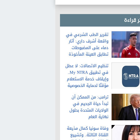
ر قراءة
تقرير الطب الشرعي في
واقعة أشرف داري: آثار
دماء على المضبوطات
تطابق العينة المأخوذة
من الشاكية
تنظيم الاتصالات: لا عطل
في تطبيق My NTRA..
وإيقاف خدمة الاستعلام
مؤقتًا لحماية الخصوصية
ترامب: من الممكن أن
تبدأ حياة الجحيم في
الولايات المتحدة بحلول
نهاية العام
وفاة سونيا كمال مذيعة
القناة الثالثة.. وتشييع