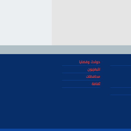
حوادث وقضايا
تليفزيون
محافظات
ثقافة