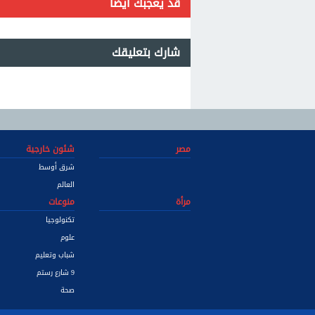
قد يعجبك أيضا
شارك بتعليقك
مصر
شئون خارجية
شرق أوسط
العالم
مرأة
منوعات
تكنولوجيا
علوم
شباب وتعليم
9 شارع رستم
صحة