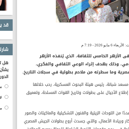
قد ي
شارك
 الأزهر الخامس للثقافة، الذي يُنفذه الأزهر
هل تؤ
مي، وذلك بهدف إثراء الوعي الثقافي والفكري،
بشأن 
مصرية وما سطرته من ملاحم بطولية في سجلات التاريخ.
الدور
ي مسعد شبانة، رئيس هيئة البحوث العسكرية، رحب خلالها
نع
إطلاع الأجيال على بطولات وتاريخ القوات المسلحة، وتعميق
لا
مح
ا من اللوحات الزيتية والفنون التشكيلية والماكيتات والصور
كار وريادة الأعمال، والتي جسدت أروع بطولات الجيش المصري