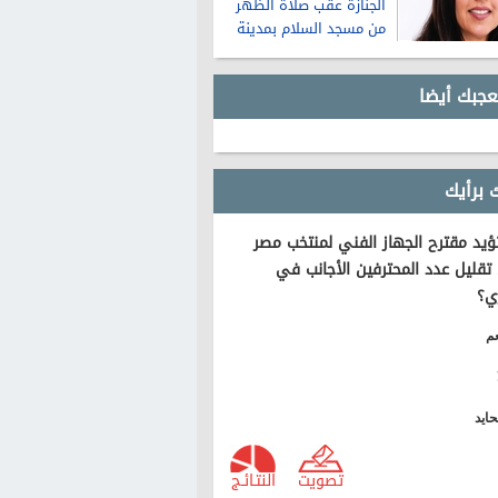
الجنازة عقب صلاة الظهر
من مسجد السلام بمدينة
نصر
عجبك أيضا
 برأيك
يد مقترح الجهاز الفني لمنتخب مصر
تقليل عدد المحترفين الأجانب في
ي؟
م
ايد
تصويت
النتـائـج