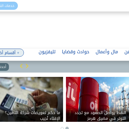
خدمات ال
ن
مال وأعمال
حوادث وقضايا
تليفزيون
+ أقسام أخ
أحدث 
النفط يواصل الصعود مع تجدد
ما حكم تعويضات شركة التأمين؟
التوتر في مضيق هرمز
الإفتاء نُجيب