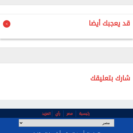
في العام المالي المقبل.
ولفت إلى أنه تقرر أن يتم تعيين هذا العدد الإجمالي
قد يعجبك أيضا
"الـ72 ألفًا" دفعة واحدة، مؤكدا أن الإجراءات تستغرق
بعض الوقت.
وشدد على أنه لا توجد مشكلة في تدبير الرواتب الخاصة
بهم، موضحًا أنه سيتم البدء بالإجراءات الخاصة
بالمسابقات والامتحانات لتعيين أكبر حجم من العدد
المستهدف.
شارك بتعليقك
وأكد مدبولي، أهمية هذا المسار ارتباطًا بتطوير منظومة
التعليم.
رئيسية
مصر
رأي
المزيد