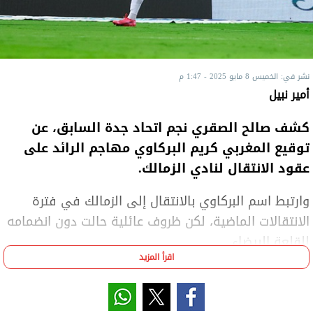
نشر في: الخميس 8 مايو 2025 - 1:47 م
أمير نبيل
كشف صالح الصقري نجم اتحاد جدة السابق، عن
توقيع المغربي كريم البركاوي مهاجم الرائد على
عقود الانتقال لنادي الزمالك.
وارتبط اسم البركاوي بالانتقال إلى الزمالك في فترة
الانتقالات الماضية، لكن ظروف عائلية حالت دون انضمامه
للقلعة البيضاء.
اقرأ المزيد
وقال الصقري في تصريحات تلفزيونية إن البركاوي وقع
على عقود الانتقال إلى الزمالك، وأنه يقضي موسمه