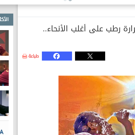
علشان تعرف إن مش أنت بس
اللي كوميديان
الأكث
رة رطب على أغلب الأنحاء..
طباعة