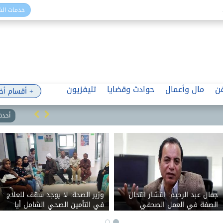
خدمات ال
ن
مال وأعمال
حوادث وقضايا
تليفزيون
+ أقسام أخ
أحدث 
شعبة المواد الغذائية: ارتفاع
فردوس عبد الحميد: عادل إمام
قيمة المكسرات والتغليف من
فاجأني بانبهاره بعد 3 حلقات من
أسباب زيادة أسعار حلوى المولد
«في المشمش».. وقلت له: