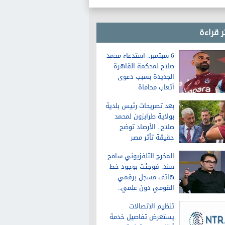
العالم
ر قراءة
6 سبتمبر.. استدعاء محمد
صلاح لمحكمة القاهرة
الجديدة بسبب دعوى
أتعاب محاماة
بعد تصريحات رئيس بلدية
بولاية طرابزون لمحمد
صلاح.. الأرصاد توضح
حقيقة تأثر مصر
بالاحتباس الحراري
المخرج التلفزيوني سامح
سند: فوجئت بوجود خط
هاتف مسجل برقمي
القومي دون علمي..
«حاجة تخض»
تنظيم الاتصالات
يستعرض تفاصيل خدمة