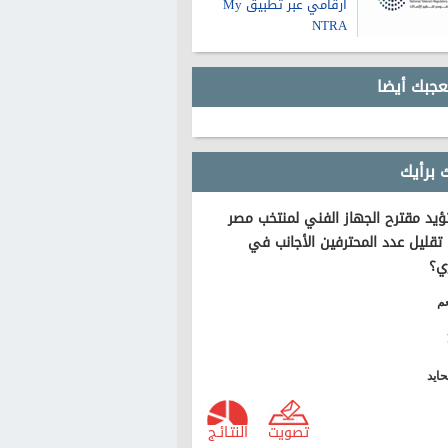
أرقامي عبر تطبيق My
NTRA
عجبك أيضا
 برأيك
يد مقترح الجهاز الفني لمنتخب مصر
تقليل عدد المحترفين الأجانب في
ي؟
م
ايد
تصويت
النتـائـج