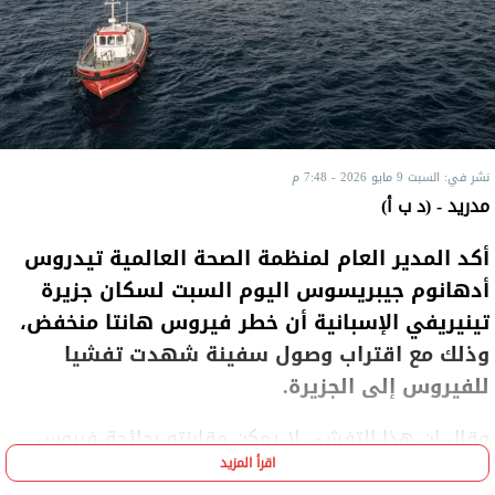
نشر في: السبت 9 مايو 2026 - 7:48 م
مدريد - (د ب أ)
أكد المدير العام لمنظمة الصحة العالمية تيدروس
أدهانوم جيبريسوس اليوم السبت لسكان جزيرة
تينيريفي الإسبانية أن خطر فيروس هانتا منخفض،
وذلك مع اقتراب وصول سفينة شهدت تفشيا
للفيروس إلى الجزيرة.
وقال إن هذا التفشي لا يمكن مقارنته بجائحة فيروس
اقرأ المزيد
كورونا.