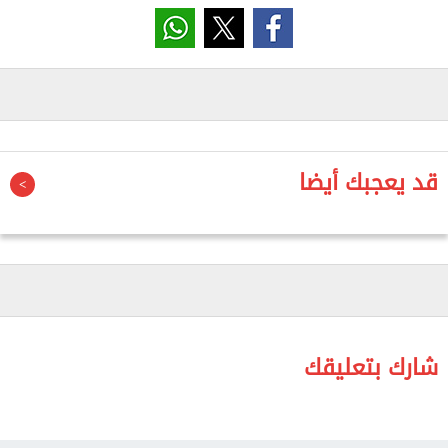
وأضاف: "أعلم أن الناس قلقون. ألم عام 2020 لا يزال
حاضرا، ولا أتجاهله للحظة واحدة. لكن يجب أن تسمعوني
بوضوح: هذا ليس كوفيد آخر. إن الخطر الصحي الحالي
لفيروس هانتا لا يزال منخفضا".
وأشار تيدروس أيضا إلى أنه لا يوجد حاليا أي ركاب على
قد يعجبك أيضا
متن السفينة تظهر عليهم أعراض المرض.
ومن المتوقع أن تصل سفينة الرحلات البحرية "هونديوس"
إلى قبالة ميناء جراناديلا في جنوب تينيريفي صباح غد
الأحد بين الساعة الرابعة والسادسة صباحا بتوقيت
جرينتش، على أن يبدأ إنزال الركاب على مراحل اعتبارا من
الفجر.
شارك بتعليقك
وقال إن الركاب سيتم نقلهم إلى الميناء الصناعي في
جراناديلا، ثم نقلهم في مركبات مغلقة وتحت المراقبة،