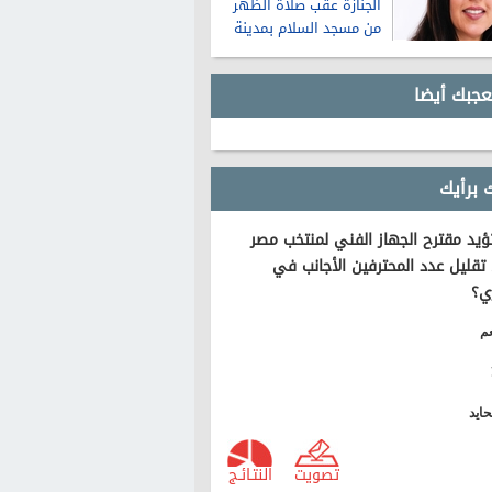
الجنازة عقب صلاة الظهر
من مسجد السلام بمدينة
نصر
عجبك أيضا
 برأيك
يد مقترح الجهاز الفني لمنتخب مصر
تقليل عدد المحترفين الأجانب في
ي؟
م
ايد
تصويت
النتـائـج