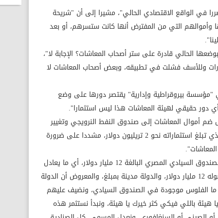
را في الواقع الاقتصادي الحالي"، مشيرا إلى أن "شريحة
ا وأموالهم التي من المفترض أنها كانت ستسرهم، أو بعد
نا".
ضعها الحالي قادرة على ستر أصحاب المعاشات؟ الإجابة لا"،
ارات وللأسف فشلت في تطبيقه، وبعض أصحاب المعاشات لا
عي "مؤسسة بيروقراطية وإدارية" يقتصر دورها على وضع
د أي دور حقيقي لهيئة المعاشات هذا ليس استثمارا".
مثل ضم أموال المعاشات إلى صندوق النفط النرويجي وتغيير
مسماه إلى صندوق المعاشات النروجي، والذي تبلغ استثماراته نحو 2 تريليون دولار، مشددا على ضرورة
المعاشات".
ودعا إلى نقل أموال المعاشات إلى أصول الصندوق السيادي المصري البالغة 12 مليار دولار، أي ما يعادل
أكثر من 600 مليار جنيه، قائلا: "الصندوق أصوله 12 مليار دولار، والدولة مدينة بمبلغ، والمعروض أن الدولة
جنيه.. طيب ما الفلوس موجودة في الصندوق السيادي، ونضيف عليهم
ا هيئة باللي فيكي كثر خيرك يا هيئة، ونبدأ نستثمر هذه
 أو الصيني أو السنغافوري، ونعدل المسمى، كل الصناديق