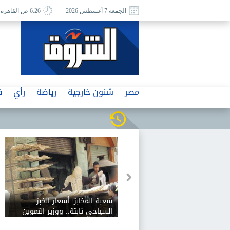
الجمعة 7 أغسطس 2026
6:26 ص القاهرة
مصر
شئون خارجية
رياضة
رأي
ف
لعثور على
«أخطرناه بعودته للقاهرة»..
شعبة المخابز
التنفيذيين
الزمالك يعلن رسميًا رفض رحيل
السياحي ثاب
بيزيرا
رفض زيادة 12.5%