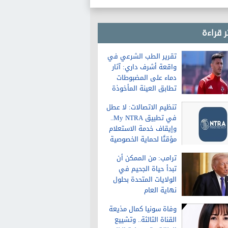
ر قراءة
تقرير الطب الشرعي في
واقعة أشرف داري: آثار
دماء على المضبوطات
تطابق العينة المأخوذة
من الشاكية
تنظيم الاتصالات: لا عطل
في تطبيق My NTRA..
وإيقاف خدمة الاستعلام
مؤقتًا لحماية الخصوصية
ترامب: من الممكن أن
تبدأ حياة الجحيم في
الولايات المتحدة بحلول
نهاية العام
وفاة سونيا كمال مذيعة
القناة الثالثة.. وتشييع