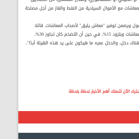
معاشات مع الأموال السيادية من النفط والغاز من أجل مصلحة
ول ويضمن توفير "معاش يليق" لأصحاب المعاشات، قائلا:
"هيئة المعاشات مش عارفة تستر أصحاب المعاشات وبتزود 15%، في حين أن التضخم كان تجاوز 30%،
ناك دخل، والدخل عمره ما هيكون على يد هذه الهيئة أبدًا"،