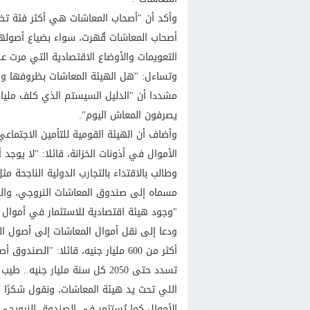
وأكد أن "أصحاب المعاشات هي أكثر فئة تضر
أصحاب المعاشات قُهرت، سواء بضياع أصوله
التعويمات والأوضاع الاقتصادية التي مرت علي
وتساءل: "هل الهيئة المعاشات بظروفها وبو
مشددا أن "الدليل السيستم الذي كلف ملي
يصرفون المعاش اليوم".
وأضاف أن الهيئة القومية للتأمين الاجتما
الأموال في أذونات الخزانة، قائلا: "لا يوج
وطالب بالاقتداء بالتجارب الدولية الناجحة 
"وجود هيئة اقتصادية للاستثمار في أموال 
تسدد حتى 2050 كل سنة مليار 
اللي تحت يد هيئة المعاشات، ونقول شكرًا ي
الأموال كما يُستثمر في الصندوق النرويجي