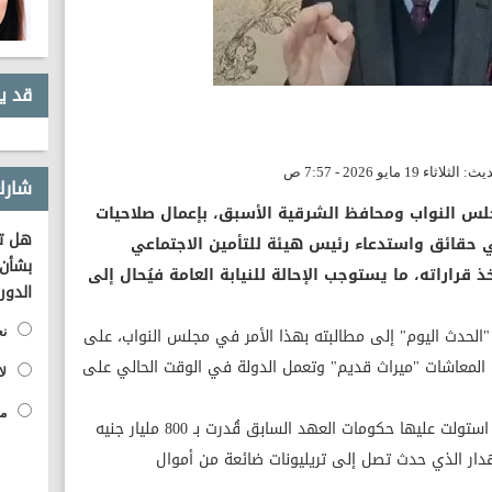
قد ي
شارك
لس النواب ومحافظ الشرقية الأسبق، بإعمال صلاحيات
هل تؤ
حقائق واستدعاء رئيس هيئة للتأمين الاجتماعي
بشأن 
 قراراته، ما يستوجب الإحالة للنيابة العامة فيُحال إلى
الدور
 "الحدث اليوم" إلى مطالبته بهذا الأمر في مجلس النواب، على
نع
المعاشات "ميراث قديم" وتعمل الدولة في الوقت الحالي على
لا
مح
ولفت إلى أن إجمالي أموال المعاشات التي استولت عليها حكومات العهد السابق قُدرت بـ 800 مليار جنيه
ساب الإهدار الذي حدث تصل إلى تريليونات ضائعة من أموال