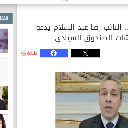
الأكث
. النائب رضا عبد السلام يدعو
اشات للصندوق السيادي
طباعة