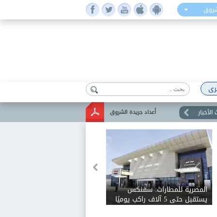
شروق
رى
الأخبار
أعداد جريدة الشروق
م الإيرانية: تنفيذ
المصرية للمطارات: سفنكس
 أهداف معادية عند
يستقبل حتى 5 آلاف راكب يوميًا
يق هرمز
ويخدم 28 وجهة دولية