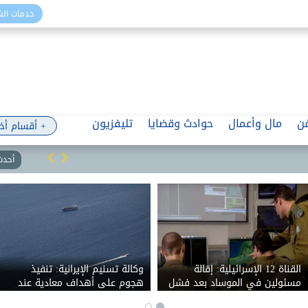
خدمات ال
ن
مال وأعمال
حوادث وقضايا
تليفزيون
+ أقسام أخ
أحدث 
: أسعار الخبز
القناة 12 الإسرائيلية: إقالة
وكالة تسني
تة.. ووزير التموين
مسئولين في الموساد بعد فشل
هجوم على
خطة لإسقاط النظام الإيراني
مدخل مض