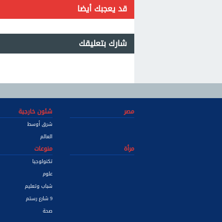
قد يعجبك أيضا
شارك بتعليقك
مصر
شئون خارجية
شرق أوسط
العالم
مرأة
منوعات
تكنولوجيا
علوم
شباب وتعليم
9 شارع رستم
صحة