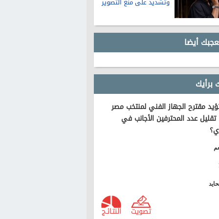
وتشديد على منع التصوير
عجبك أيضا
 برأيك
يد مقترح الجهاز الفني لمنتخب مصر
تقليل عدد المحترفين الأجانب في
ي؟
م
ايد
تصويت
النتـائـج