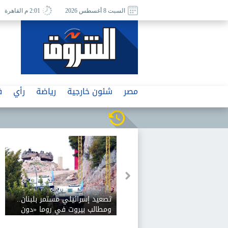
السبت 8 أغسطس 2026
2:01 م القاهرة
مصر
شئون خارجية
رياضة
رأي
ف
تصعيد إسرائيلي مستمر بلبنان..
ومطالب بيروت في روما «دون
حلول»