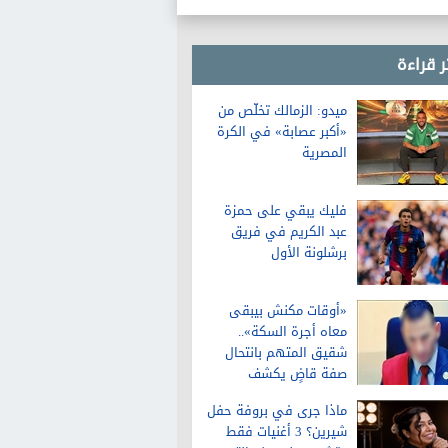
ر قراءة
ميدو: الزمالك تخلّص من
«أكبر عصابة» في الكرة
المصرية
فليك يبقي على حمزة
عبد الكريم في فريق
برشلونة الأول
«أوقات مكنش بيبقى
معاه أجرة السكة»..
شقيق المتهم بانتحال
صفة قاضٍ يكشف
تفاصيل عن حياته قبل
ماذا جرى في بروفة حفل
الواقعة
شيرين؟ 3 أغنيات فقط