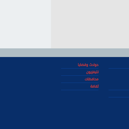
حوادث وقضايا
تليفزيون
محافظات
ثقافة