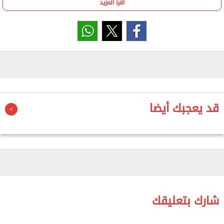
اقرأ المزيد
الاقتصادية والاجتماعية للعام المالي المقبل 2026-2027،
والخطة متوسطة المدى (2026/2027 – 2029/2030).
وأوضح أن الخطة الحالية هى "خطة عمل ديناميكية"
صُممت لمواجهة أية صدمات للعرض العالمية، مشيرًا إلى
أنها بُنيت لأول مرة عبر نماذج التوازن العام القابلة
للقياس ومتابعة التنفيذ؛ حيث وضعت في الحسبان
السيناريوهات الجيوسياسية (بما فيها الشلل المؤقت
قد يعجبك أيضا
لحركة الملاحة وقفزات أسعار الطاقة والغذاء)، ليأتي
مستهدف النمو متحفظًا بين 4.8% و5.2%، ممهدًا لصعود
آمن نحو 6.2% إلى 6.8% بحلول عام 2029/2030.
واستعرض وزير التخطيط والتنمية
الاقتصادية حزمة من الإجراءات الهيكلية
شارك بتعليقك
المستحدثة التي تبنتها الوزارة لرفع كفاءة