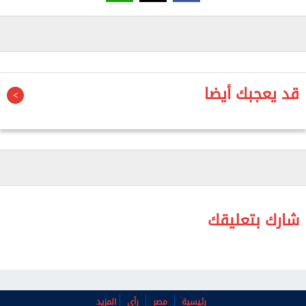
الترشح (من 5 إلى 10 يوليو) عن تقدم 469 مرشحًا بالنظام
الفردي، بالإضافة إلى قائمة واحدة مغطية للدوائر الأربع
المخصصة لنظام القائمة، ليصل إجمالي عدد المتقدمين
إلى 696 مرشحًا من الأساسيين والاحتياطيين.
قد يعجبك أيضا
- لجان الفحص تبدأ مراجعة أوراق المرشحين
وأوضحت الهيئة أن لجان فحص الطلبات باشرت أعمالها،
للتأكد من توافر شروط الترشح وفقًا للمستندات المقدمة،
وفحص مدى صحة الانتماءات الحزبية للمرشحين بالنظام
الفردي، وتمييز المستقلين عن الحزبيين، إلى جانب مراجعة
شارك بتعليقك
كاملة لمستندات مرشحي القوائم، الأساسيين
والاحتياطيين على السواء.
- إعلان القائمة المبدئية للمرشحين غدًا
رئيسية
مصر
رأي
المزيد