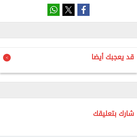
الأسر الاجتماعية والمعيشية، خاصة كبار السن
وأصحاب الأمراض المزمنة ، بالإضافة إلى تأخر صرف
التعويضات لفترات طويلة دون مبرر واضح.
وقال الخولي عضو مجلس النواب خلال اجتماع اللجنة
برئاسة اللواء محمود شعراوي، وبحضور الدكتور إبراهيم
قد يعجبك أيضا
صابر محافظ القاهرة، إن عدم دفع تعويضات نزع الملكية
يمثل مخالفة دستورية صريحة على ما أكد عليه الدستور
من حماية الملكية الخاصة، وضمان الحق في السكن
الملائم، وتحقيق العدالة الاجتماعية ، خاصة أن القانون
ينص على ضرورة صرف التعويض بشكل عادل وفوري
للمواطنين المتضررين.
شارك بتعليقك
وطالب النائب طاهر الخولي وكيل اللجنة التشريعية
باستيضاح أسس ومعايير تحديد قيمة التعويضات، إلى
جانب توضيح موقف الحالات التي لم تحصل حتى الآن على