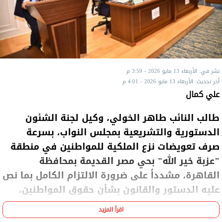
نشر في: الأربعاء 13 مايو 2026 - 3:59 م
آخر تحديث: الأربعاء 13 مايو 2026 - 4:01 م
علي كمال
طالب النائب طاهر الخولي، وكيل لجنة الشئون
الدستورية والتشريعية بمجلس النواب، بسرعة
صرف تعويضات نزع الملكية للمواطنين في منطقة
"عزبة خير الله" بحي مصر القديمة بمحافظة
القاهرة، مشدداً على ضرورة الالتزام الكامل بما نص
عليه الدستور والقانون بشأن حقوق المواطنين،
وسرعة صرف التعويضات المقررة لهم مقارنة
اقرأ المزيد
بالقيمة السوقية الفعلية للعقارات ومراعاة أوضاع