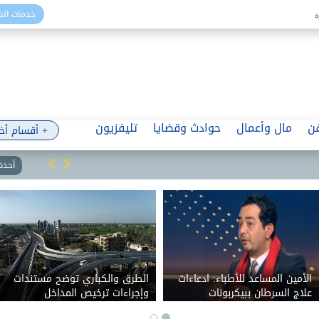
خدمات ال
ن
مال وأعمال
حوادث وقضايا
تليفزيون
+ أقسام أخ
أحدث 
الأمين المساعد للأطباء: ادعاءات
الطرق والكباري توضح مستندات
علاج السرطان ببيكربونات
وإجراءات ترخيص المداخل
الصوديوم قديمة.. ومستمرين
والمخارج على الطرق العامة