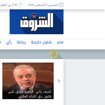
الخميس 6 أغسطس 2026
5:58 ص القاهرة
مصر
شئون خارجية
رياضة
رأي
ف
أشرف زكي: الجميع متفق على
قانون حق الأداء العلني..
ونناقش آليات تفعيله