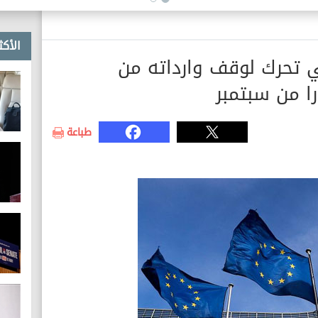
في اتخاذ إجراءات قانونية ضد
مروجيها
الأكث
وبي تحرك لوقف وارداته من
را من سبتمبر
طباعة