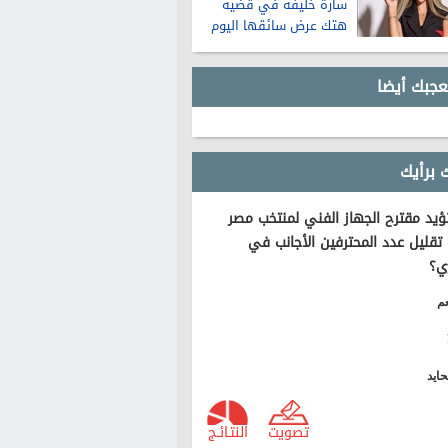
سارة خليفة في قضية
هتك عرض سائقها اليوم
عجبك أيضا
 برأيك
يد مقترح الجهاز الفني لمنتخب مصر
تقليل عدد المحترفين الأجانب في
ي؟
م
ايد
تصويت
النتـائـج