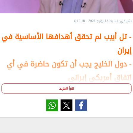
نشر في: السبت 13 يونيو 2026 - 10:18 م
- تل أبيب لم تحقق أهدافها الأساسية في
إيران
- دول الخليج يجب أن تكون حاضرة في أي
اتفاق أمريكي إيراني
- مصر أوقفت مخطط التهجير وتحاول
اقرأ المزيد
تثبيت اتفاق غزة
- لا سلام مستقر دون حسابات عربية
واضحة ووقف التوسع الاسرائيلي في