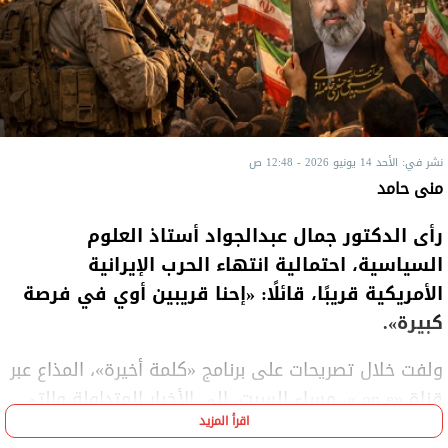
نشر في: الأحد 14 يونيو 2026 - 12:48 ص
منى حامد
رأى الدكتور جمال عبدالجواد أستاذ العلوم
السياسية، احتمالية انتهاء الحرب الإيرانية
الأمريكية قريبًا، قائلًا: «إحنا قريبين أوي في فرصة
كبيرة».
ولفت خلال تصريحات على برنامج «كلمة أخيرة»، المذاع عبر
قناة «on e »، مساء السبت، إلى الأخبار المتداولة والتي
اقرأ المزيد
تُشير إلى توصل كلا الجانبين الإيراني الأمريكي لاتفاق،