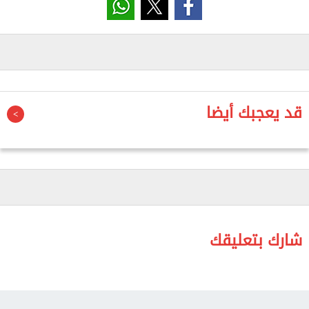
تساهم فيها باسم الشعب رئيس الجمهورية.
وتابع أن القانون أعطى لوحدة الشركات المملوكة للدولة
دورًا هامًا، خصوصًا في برنامج الطروحات، بالإضافة إلى
قرارات ملزمة بإعادة هيكلة الشركات، مضيفًا:«القانون 170
قدر يحط لوحدة الشركات المملوكة للدولة دور مهم جدًا
قد يعجبك أيضا
وقرارتها ملزمة في إعادة هيكلة الشركات وإنها هتدي
دور مهم جدًا لبرنامج الطروحات».
30 شركة حكومية على شاشات التداول
وأشار إلى أن الوحدة منذ انطلاقها في يناير 2026،
وضعت 16 شركة تابعة للشركات القابضة بقطاع الأعمال
شارك بتعليقك
السابق على شاشات التداول، موضحًا خططهم لإضافة 4
شركات أخرى قبل نهاية يونيو 2026.
وكشف عن تجهيزهم لطرح 10 شركات أخرى تابعة لقطاع