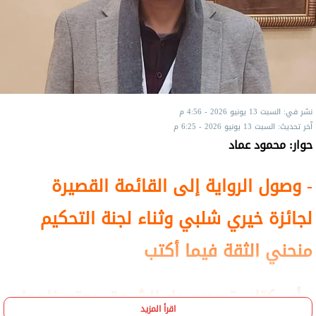
نشر في: السبت 13 يونيو 2026 - 4:56 م
آخر تحديث: السبت 13 يونيو 2026 - 6:25 م
حوار: محمود عماد
- وصول الرواية إلى القائمة القصيرة
لجائزة خيري شلبي وثناء لجنة التحكيم
منحني الثقة فيما أكتب
- أي كتاب تصدره دار الشروق يعتبر ناجحا
اقرأ المزيد