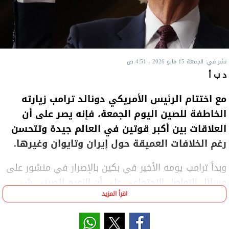
نشر في: الجمعة 15 مايو 2026 - 4:51 ص
د ب أ
مع اختتام الرئيس الأمريكي دونالد ترامب زيارته
الخاطفة للصين اليوم الجمعة، فإنه يصر على أن
العلاقات بين أكبر قوتين في العالم جيدة وتتحسن
رغم الخلافات العميقة حول إيران وتايوان وغيرها.
وبدأ ترامب يومه الأخير في بكين بالإصرار في منشور على
وسائل التواصل الاجتماعي على أن الزعيم الصيني شي
اقرأ المزيد
جين بينج قد "هنأني على الكثير من النجاحات الهائلة"
وأنه كان يشير فقط إلى سلفه، الرئيس الأمريكي السابق
جو بايدن، عندما "أشار بأناقة شديدة إلى الولايات