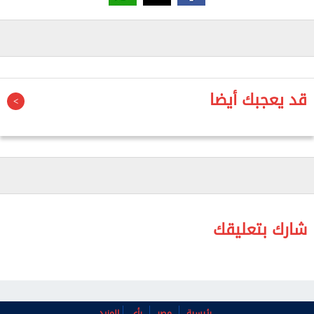
المتحدة بأنها ربما تكون أمة في تراجع".
لكن نظرة ترامب الوردية للعلاقة بين الولايات المتحدة
والصين تصطدم ببعض الحقائق الصعبة حول أكثر القضايا
تعقيدا بين القوتين العظميين.
قد يعجبك أيضا
فقد أبدت بكين اهتماما علنيا ضئيلا بالمناشدات الأمريكية
للانخراط بشكل أكبر في حل الصراع في إيران، رغم قول
ترامب في مقابلة مع شون هانيتي من قناة فوكس نيوز
إن شي عرض المساعدة في محادثاتهما. ويعتقد البيت
الأبيض أن الصين لا يزال بإمكانها فعل المزيد لوقف
تدفق المواد الكيميائية التي تدخل في صناعة الفنتانيل
شارك بتعليقك
غير المشروع والمصنوعة في الصين إلى المكسيك، والتي
عاثت فساداً في العديد من المجتمعات الأمريكية.
وفي الوقت نفسه، حذر شي ترامب خلال محادثات خاصة
رئيسية
مصر
رأي
المزيد