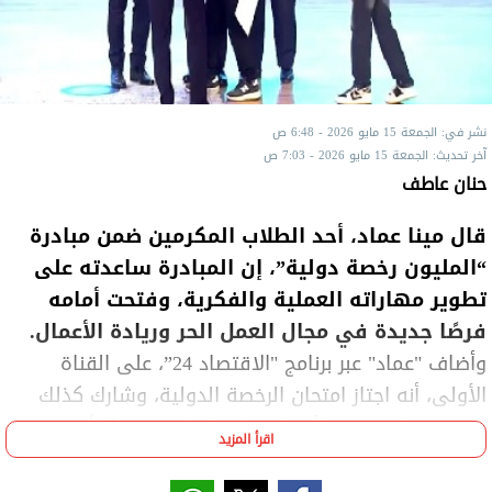
نشر في: الجمعة 15 مايو 2026 - 6:48 ص
آخر تحديث: الجمعة 15 مايو 2026 - 7:03 ص
حنان عاطف
قال مينا عماد، أحد الطلاب المكرمين ضمن مبادرة
“المليون رخصة دولية”، إن المبادرة ساعدته على
تطوير مهاراته العملية والفكرية، وفتحت أمامه
فرصًا جديدة في مجال العمل الحر وريادة الأعمال.
وأضاف "عماد" عبر برنامج "الاقتصاد 24”، على القناة
الأولى، أنه اجتاز امتحان الرخصة الدولية، وشارك كذلك
في تدريبات ريادة الأعمال والعمل الحر، موضحًا أن
اقرأ المزيد
المشاركين طبقوا التدريب بشكل عملي، وسجلوا على
منصات العمل الحر، وبدأ كل منهم في خوض تجربة