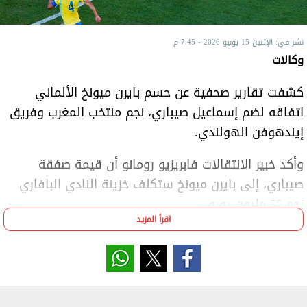
نشر في: الإثنين 15 يونيو 2026 - 7:45 م
وكالات
كشفت تقارير صحفية عن حسم بايرن ميونخ الألماني
اتفاقه لضم إسماعيل صيباري، نجم منتخب المغرب وفريق
إيندهوفن الهولندي.
وأكد خبير الانتقالات فابريزيو رومانو أن قيمة صفقة
صيباري، إلى بايرن ميونخ ستكلف خزينة النادي البافاري
نحو 55 مليون يورو.
اقرأ المزيد
تألق إسماعيل صيباري، رفقة منتخب المغرب، في كأس
العالم 2026 وسجل هدفا في مباراة البرازيل الأخيرة.
ويعتبر إسماعيل صيباري، من أبرز لاعبي الوسط في