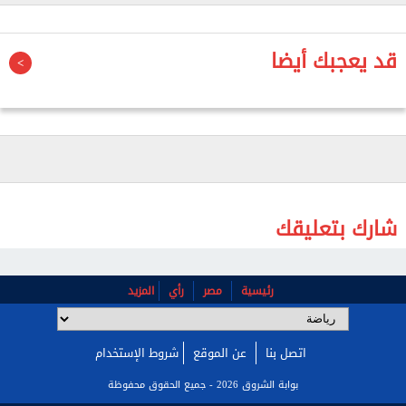
خط الدفاع: عبد الله عمرو، آدم يوسف، عادل علاء، محمد
السيد.
قد يعجبك أيضا
خط الوسط: أحمد بشير، يوسف عثمان، محمد جمال.
خط الهجوم: أحمد صفوت، أدهم حسيب، خالد مختار.
شارك بتعليقك
رئيسية
مصر
رأي
المزيد
اتصل بنا
عن الموقع
شروط الإستخدام
بوابة الشروق 2026 - جميع الحقوق محفوظة