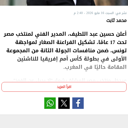
نشر في: السبت 16 مايو 2026 - 2:40 م
محمد ثابت
أعلن حسين عبد اللطيف، المدير الفني لمنتخب مصر
تحت 17 عامًا، تشكيل الفراعنة الصغار لمواجهة
تونس، ضمن منافسات الجولة الثانة من المجموعة
الأولى في بطولة كأس أمم إفريقيا للناشئين
المقامة حاليًا في المغرب.
ويدخل منتخب مصر المباراة بشعار "لا بديل عن الفوز"،
اقرأ المزيد
بعدما اكتفى بالتعادل السلبي أمام منتخب إثيوبيا في
الجولة الأولى.
وجاء تشكيل منتخب مصر على النحو التالي:
حراسة المرمى: مالك عمرو.