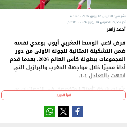
نشر في: الخميس 18 يونيو 2026 - 5:57 م
آخر تحديث: الخميس 18 يونيو 2026 - 6:05 م
أحمد زاهر
فرض لاعب الوسط المغربي أيوب بوعدي نفسه
ضمن التشكيلة المثالية للجولة الأولى من دور
المجموعات ببطولة كأس العالم 2026، بعدما قدم
أداءً مميزًا خلال مواجهة المغرب والبرازيل التي
انتهت بالتعادل 1-1.
وأعلنت شبكة "أوبتا" المتخصصة في الإحصائيات عن
اقرأ المزيد
التشكيلة الأفضل للجولة الافتتاحية، والتي شهدت تواجد
بوعدي بعد المستويات اللافتة التي قدمها في أول
ظهور له بالبطولة.