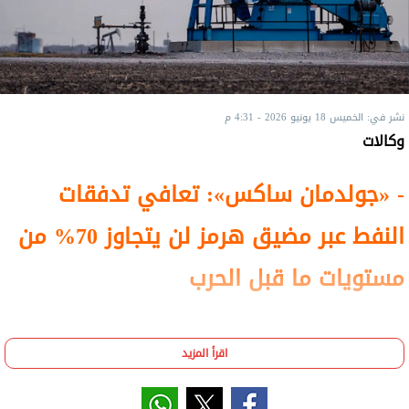
نشر في: الخميس 18 يونيو 2026 - 4:31 م
وكالات
- «جولدمان ساكس»: تعافي تدفقات
النفط عبر مضيق هرمز لن يتجاوز 70% من
مستويات ما قبل الحرب
تراجعت أسعار النفط اليوم الخميس، فيما صعدت
اقرأ المزيد
أسعار الذهب، بعدما وقّعت أمريكا وإيران اتفاقاً